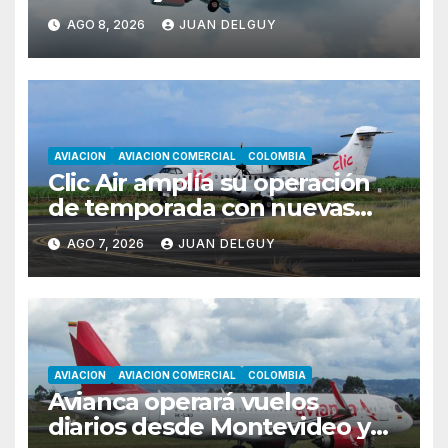
AGO 8, 2026
JUAN DELGUY
AVIACION
AVIACION COMERCIAL
COLOMBIA
Clic Air amplía su operación
de temporada con nuevas
rutas hacia Cartagena y Tolú
AGO 7, 2026
JUAN DELGUY
AVIACION
AVIACION COMERCIAL
COLOMBIA
Avianca operará vuelos
diarios desde Montevideo y