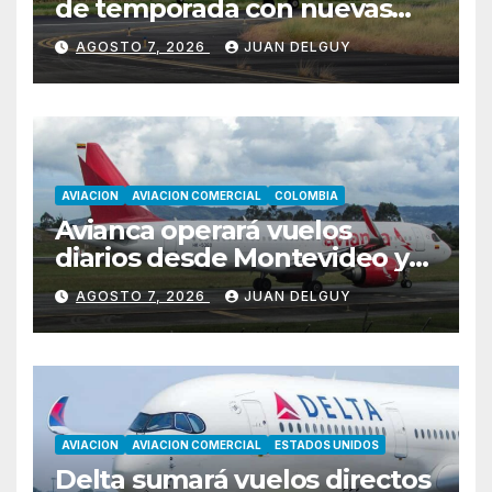
de temporada con nuevas
rutas hacia Cartagena y Tolú
AGOSTO 7, 2026
JUAN DELGUY
AVIACION
AVIACION COMERCIAL
COLOMBIA
Avianca operará vuelos
diarios desde Montevideo y
Asunción hacia Bogotá
AGOSTO 7, 2026
JUAN DELGUY
AVIACION
AVIACION COMERCIAL
ESTADOS UNIDOS
Delta sumará vuelos directos