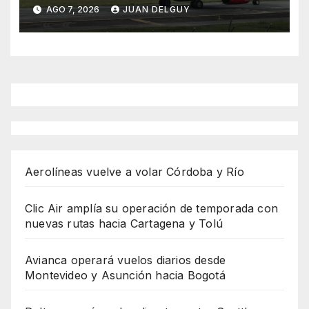
Asunción hacia Bogotá
AGO 7, 2026
JUAN DELGUY
Aerolíneas vuelve a volar Córdoba y Río
Clic Air amplía su operación de temporada con
nuevas rutas hacia Cartagena y Tolú
Avianca operará vuelos diarios desde
Montevideo y Asunción hacia Bogotá