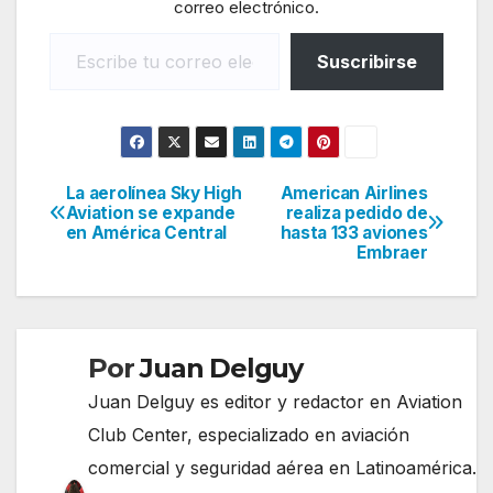
correo electrónico.
Escribe tu correo electrónico…
Suscribirse
La aerolínea Sky High
American Airlines
Navegación
Aviation se expande
realiza pedido de
en América Central
hasta 133 aviones
de
Embraer
entradas
Por
Juan Delguy
Juan Delguy es editor y redactor en Aviation
Club Center, especializado en aviación
comercial y seguridad aérea en Latinoamérica.