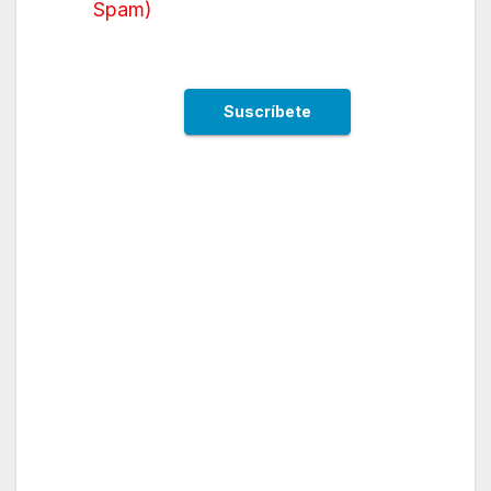
Spam
)
SKY Airline ha anunciado nueva ruta
internacional hacia Estados Unidos