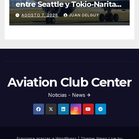
entre Seattle y Tokio-Narita
desde marzo de 2027
AGOSTO 7, 2026
JUAN DELGUY
Aviation Club Center
Noticias - News ✈
Funciona gracias a WordPress
|
Theme: News Live by