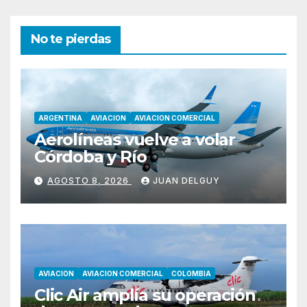
No te pierdas
ARGENTINA
AVIACION
AVIACION COMERCIAL
Aerolíneas vuelve a volar
Córdoba y Río
AGOSTO 8, 2026
JUAN DELGUY
AVIACION
AVIACION COMERCIAL
COLOMBIA
Clic Air amplía su operación