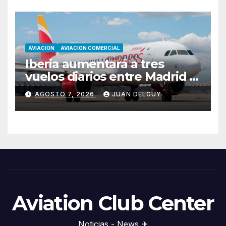
AVIACION
AVIACION COMERCIAL
Iberia aumentará a tres
vuelos diarios entre Madrid y
Menorca durante el invierno
AGOSTO 7, 2026
JUAN DELGUY
Aviation Club Center
Noticias - News ✈