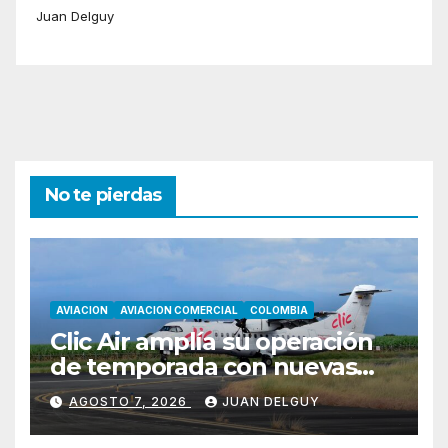
Juan Delguy
No te pierdas
AVIACION
AVIACION COMERCIAL
COLOMBIA
Clic Air amplía su operación
de temporada con nuevas
rutas hacia Cartagena y Tolú
AGOSTO 7, 2026
JUAN DELGUY