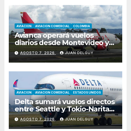
AVIACION
AVIACION COMERCIAL
COLOMBIA
Avianca operará vuelos
diarios desde Montevideo y
Asunción hacia Bogotá
AGOSTO 7, 2026
JUAN DELGUY
AVIACION
AVIACION COMERCIAL
ESTADOS UNIDOS
Delta sumará vuelos directos
entre Seattle y Tokio-Narita
desde marzo de 2027
AGOSTO 7, 2026
JUAN DELGUY