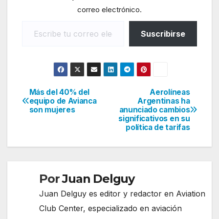
correo electrónico.
Escribe tu correo electrónico…
Suscribirse
Más del 40% del
Aerolíneas
Navegación
equipo de Avianca
Argentinas ha
son mujeres
anunciado cambios
de
significativos en su
política de tarifas
entradas
Por
Juan Delguy
Juan Delguy es editor y redactor en Aviation
Club Center, especializado en aviación