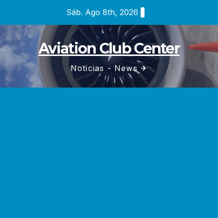
Saltar
Sáb. Ago 8th, 2026
al
contenido
Aviation Club Center
Noticias - News ✈