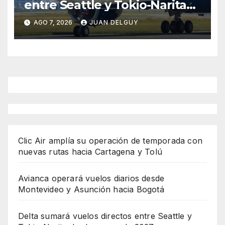
entre Seattle y Tokio-Narita
desde marzo de 2027
AGO 7, 2026
JUAN DELGUY
Clic Air amplía su operación de temporada con
nuevas rutas hacia Cartagena y Tolú
Avianca operará vuelos diarios desde
Montevideo y Asunción hacia Bogotá
Delta sumará vuelos directos entre Seattle y