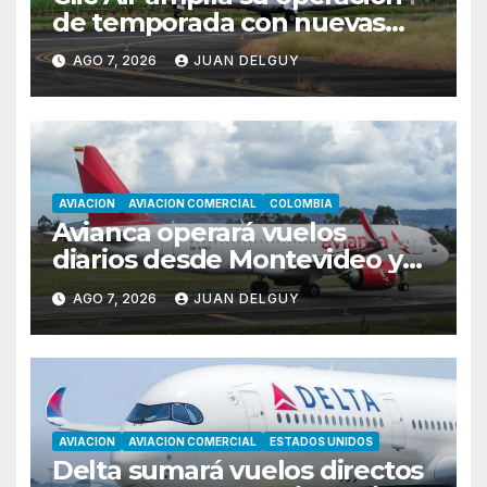
de temporada con nuevas
rutas hacia Cartagena y Tolú
AGO 7, 2026
JUAN DELGUY
AVIACION
AVIACION COMERCIAL
COLOMBIA
Avianca operará vuelos
diarios desde Montevideo y
Asunción hacia Bogotá
AGO 7, 2026
JUAN DELGUY
AVIACION
AVIACION COMERCIAL
ESTADOS UNIDOS
Delta sumará vuelos directos