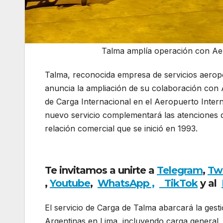
Talma amplía operación con Ae
Talma, reconocida empresa de servicios aerop
anuncia la ampliación de su colaboración con A
de Carga Internacional en el Aeropuerto Inter
nuevo servicio complementará las atenciones d
relación comercial que se inició en 1993.
Talma 
Jorge Chávez
Te invitamos a unirte a
Telegram
,
Tw
,
Youtube
,
WhatsApp ,
TikTok
y al
El servicio de Carga de Talma abarcará la gest
Argentinas en Lima, incluyendo carga general,