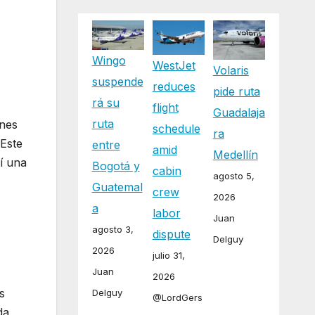
Wingo
WestJet
Volaris
suspende
reduces
pide ruta
rá su
flight
Guadalaja
ruta
ones
schedule
ra
 Este
entre
amid
Medellín
í una
Bogotá y
cabin
agosto 5,
to
Guatemal
crew
2026
a
labor
Juan
agosto 3,
dispute
Delguy
2026
julio 31,
Juan
2026
s
Delguy
@LordGers
da,