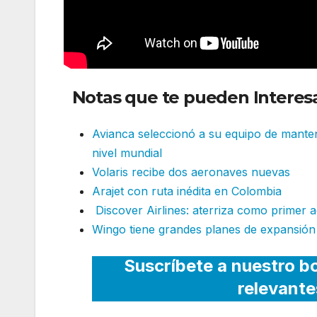
Notas que te pueden Interesa
Avianca seleccionó a su equipo de manten
nivel mundial
Volaris recibe dos aeronaves nuevas
Arajet con ruta inédita en Colombia
Discover Airlines: aterriza como primer
Wingo tiene grandes planes de expansión
Suscríbete a nuestro bo
relevante