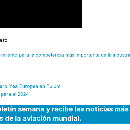
r:
imiento para la competencia más importante de la industri
 aerolínea Europea en Tulum
 para el 2024
letín semana y recibe las noticias más
s de la aviación mundial.