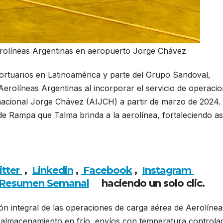
rolíneas Argentinas en aeropuerto Jorge Chávez
ortuarios en Latinoamérica y parte del Grupo Sandoval,
erolíneas Argentinas al incorporar el servicio de operaci
nacional Jorge Chávez (AIJCH) a partir de marzo de 2024.
e Rampa que Talma brinda a la aerolínea, fortaleciendo as
amplía operación con Aerolíneas Argentinas en aeropuer
itter
,
Linkedin
,
Facebook
,
Insta
gram
Resumen Semanal
haciendo un solo clic.
ión integral de las operaciones de carga aérea de Aerolínea
 almacenamiento en frío, envíos con temperatura controla