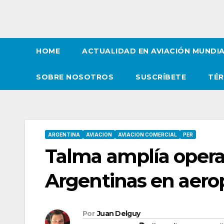
HOME
ACTUALIDAD EN AVIACIÓN MUNDI
SOBRE NOSOTROS
SUSCRÍBETE
TÉR
ARGENTINA
AVIACION
AVIACION COMERCIAL
PER
Talma amplía opera
Argentinas en aero
Por
Juan Delguy