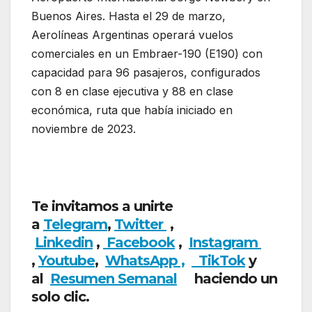
Buenos Aires. Hasta el 29 de marzo,
Aerolíneas Argentinas operará vuelos
comerciales en un Embraer-190 (E190) con
capacidad para 96 pasajeros, configurados
con 8 en clase ejecutiva y 88 en clase
económica, ruta que había iniciado en
noviembre de 2023.
Aerolíneas Argentinas
suspende ruta y deja sin conexión
aerocomerciales
Te invitamos a unirte
a
Telegram
,
Twitter
,
Linkedin
,
Facebook
,
Insta
gram
,
Youtube
,
WhatsApp ,
TikTok
y
al
Resumen Semanal
haciendo un
solo clic.