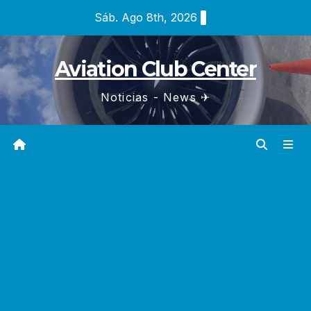
Saltar
Sáb. Ago 8th, 2026
al
contenido
Aviation Club Center
Noticias - News ✈