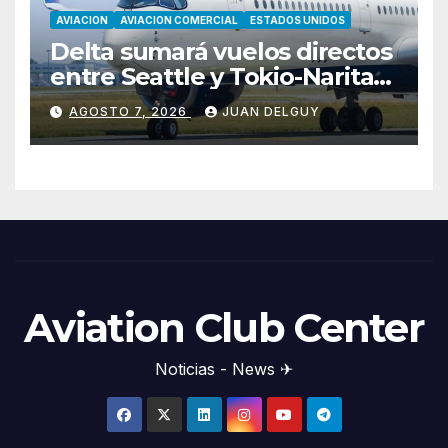
AVIACION
AVIACION COMERCIAL
ESTADOS UNIDOS
Delta sumará vuelos directos
entre Seattle y Tokio-Narita
desde marzo de 2027
AGOSTO 7, 2026
JUAN DELGUY
Aviation Club Center
Noticias - News ✈