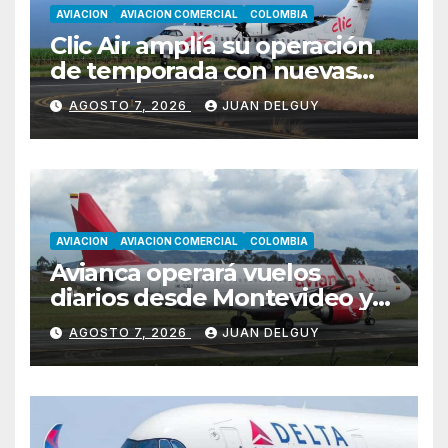
AVIACION
AVIACION COMERCIAL
COLOMBIA
Clic Air amplía su operación
de temporada con nuevas
rutas hacia Cartagena y Tolú
AGOSTO 7, 2026
JUAN DELGUY
AVIACION
AVIACION COMERCIAL
COLOMBIA
Avianca operará vuelos
diarios desde Montevideo y
Asunción hacia Bogotá
AGOSTO 7, 2026
JUAN DELGUY