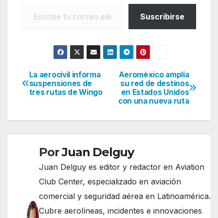
Escribe tu correo electrónico…
Suscribirse
La aerocivil informa
Aeroméxico amplía
Navegación
suspensiones de
su red de destinos
tres rutas de Wingo
en Estados Unidos
de
con una nueva ruta
entradas
Por
Juan Delguy
Juan Delguy es editor y redactor en Aviation
Club Center, especializado en aviación
comercial y seguridad aérea en Latinoamérica.
Cubre aerolíneas, incidentes e innovaciones