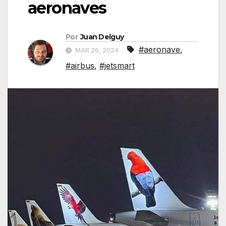
aeronaves
Por
Juan Delguy
#aeronave
,
MAR 26, 2024
#airbus
,
#jetsmart