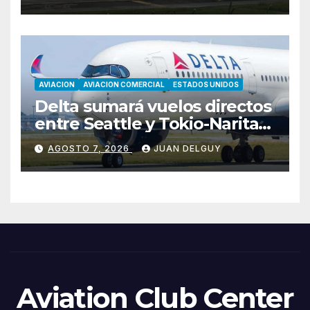
AVIACION
AVIACION COMERCIAL
ESTADOS UNIDOS
Delta sumará vuelos directos
entre Seattle y Tokio-Narita
desde marzo de 2027
AGOSTO 7, 2026
JUAN DELGUY
Aviation Club Center