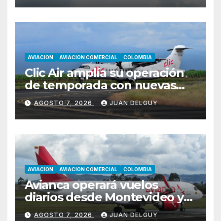
AVIACION
AVIACION COMERCIAL
COLOMBIA
Clic Air amplía su operación
de temporada con nuevas
rutas hacia Cartagena y Tolú
AGOSTO 7, 2026
JUAN DELGUY
AVIACION
AVIACION COMERCIAL
COLOMBIA
Avianca operará vuelos
diarios desde Montevideo y
Asunción hacia Bogotá
AGOSTO 7, 2026
JUAN DELGUY