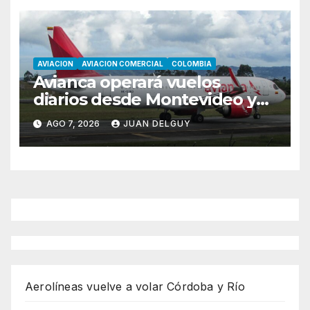
AVIACION
AVIACION COMERCIAL
COLOMBIA
Avianca operará vuelos
diarios desde Montevideo y
Asunción hacia Bogotá
AGO 7, 2026
JUAN DELGUY
Aerolíneas vuelve a volar Córdoba y Río