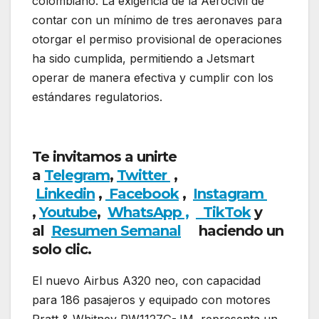
colombiano. La exigencia de la Aerocivil de
contar con un mínimo de tres aeronaves para
otorgar el permiso provisional de operaciones
ha sido cumplida, permitiendo a Jetsmart
operar de manera efectiva y cumplir con los
estándares regulatorios.
Jetsmart colombia ya
opera con cuatro aeronaves
Te invitamos a unirte
a
Telegram
,
Twitter
,
Linkedin
,
Facebook
,
Insta
gram
,
Youtube
,
WhatsApp ,
TikTok
y
al
Resumen Semanal
haciendo un
solo clic.
El nuevo Airbus A320 neo, con capacidad
para 186 pasajeros y equipado con motores