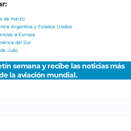
r:
es de marzo
 entre Argentina y Estados Unidos
encias a Europa
mérica del Sur
 de Julio
tín semana y recibe las noticias más
de la aviación mundial.