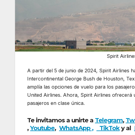
Spirit Airli
A partir del 5 de junio de 2024, Spirit Airlin
Intercontinental George Bush de Houston, Texa
amplía las opciones de vuelo para los pasajer
United Airlines. Ahora, Spirit Airlines ofrece
pasajeros en clase única.
Spirit Airlines añade
Te invitamos a unirte a
Telegram
,
Tw
,
Youtube
,
WhatsApp ,
TikTok
y al