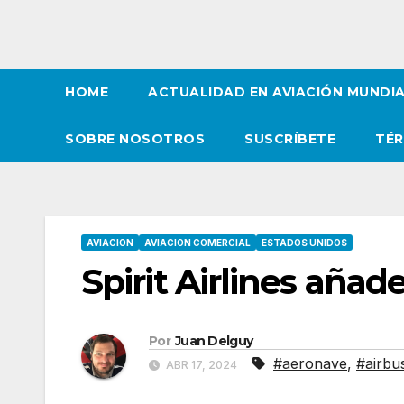
HOME
ACTUALIDAD EN AVIACIÓN MUNDI
SOBRE NOSOTROS
SUSCRÍBETE
TÉR
AVIACION
AVIACION COMERCIAL
ESTADOS UNIDOS
Spirit Airlines añad
Por
Juan Delguy
#aeronave
,
#airbu
ABR 17, 2024