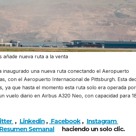
nes añade nueva ruta a la venta
es ha inaugurado una nueva ruta conectando el Aeropuerto
s, con el Aeropuerto Internacional de Pittsburgh. Esta dec
os, ya que hasta el momento esta ruta solo era operada por
rá un vuelo diario en Airbus A320 Neo, con capacidad para 1
 nueva ruta a la venta
itter
,
Linkedin
,
Facebook
,
Insta
gram
Resumen Semanal
haciendo un solo clic.