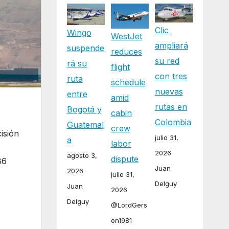
Clic
Wingo
WestJet
ampliará
suspende
reduces
su red
rá su
flight
con tres
ruta
schedule
nuevas
entre
amid
rutas en
Bogotá y
cabin
Colombia
Guatemal
crew
isión
julio 31,
a
labor
2026
agosto 3,
dispute
86
Juan
2026
julio 31,
Delguy
Juan
2026
Delguy
@LordGers
on1981