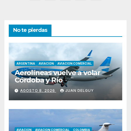
de
entradas
No te pierdas
ARGENTINA
AVIACION
AVIACION COMERCIAL
Aerolíneas vuelve a volar
Córdoba y Río
AGOSTO 8, 2026
JUAN DELGUY
AVIACION
AVIACION COMERCIAL
COLOMBIA