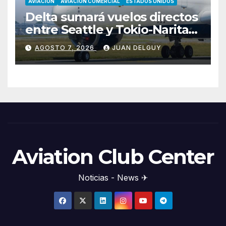
AVIACION
AVIACION COMERCIAL
ESTADOS UNIDOS
Delta sumará vuelos directos
entre Seattle y Tokio-Narita
desde marzo de 2027
AGOSTO 7, 2026
JUAN DELGUY
Aviation Club Center
Noticias - News ✈