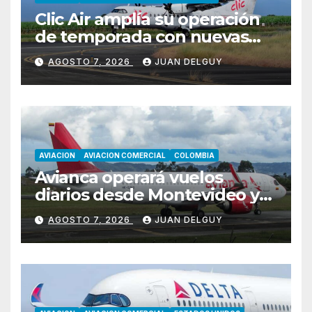
Clic Air amplía su operación
de temporada con nuevas
rutas hacia Cartagena y Tolú
AGOSTO 7, 2026
JUAN DELGUY
AVIACION
AVIACION COMERCIAL
COLOMBIA
Avianca operará vuelos
diarios desde Montevideo y
Asunción hacia Bogotá
AGOSTO 7, 2026
JUAN DELGUY