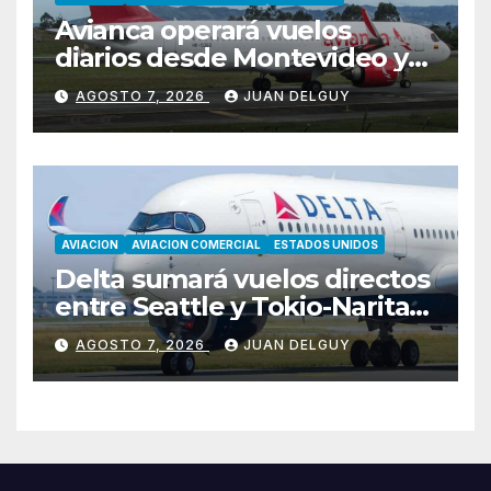
Avianca operará vuelos
diarios desde Montevideo y
Asunción hacia Bogotá
AGOSTO 7, 2026
JUAN DELGUY
AVIACION
AVIACION COMERCIAL
ESTADOS UNIDOS
Delta sumará vuelos directos
entre Seattle y Tokio-Narita
desde marzo de 2027
AGOSTO 7, 2026
JUAN DELGUY