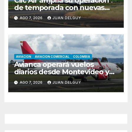
Clic Air amplía su operación
de temporada con nuevas
rutas hacia Cartagena y Tolú
AGO 7, 2026
JUAN DELGUY
AVIACION
AVIACION COMERCIAL
COLOMBIA
Avianca operará vuelos
diarios desde Montevideo y
Asunción hacia Bogotá
AGO 7, 2026
JUAN DELGUY