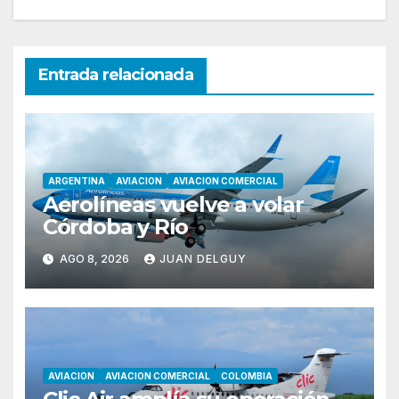
Entrada relacionada
ARGENTINA
AVIACION
AVIACION COMERCIAL
Aerolíneas vuelve a volar
Córdoba y Río
AGO 8, 2026
JUAN DELGUY
AVIACION
AVIACION COMERCIAL
COLOMBIA