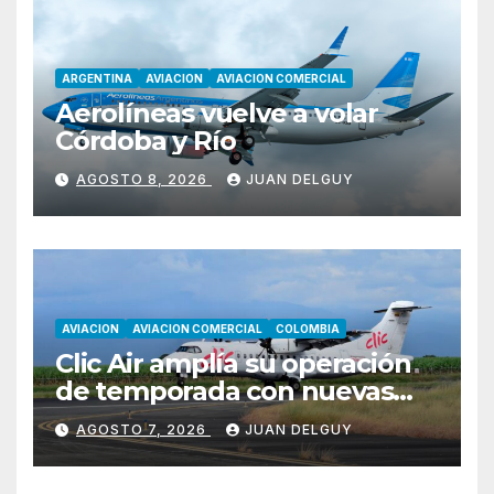
ARGENTINA
AVIACION
AVIACION COMERCIAL
Aerolíneas vuelve a volar
Córdoba y Río
AGOSTO 8, 2026
JUAN DELGUY
AVIACION
AVIACION COMERCIAL
COLOMBIA
Clic Air amplía su operación
de temporada con nuevas
rutas hacia Cartagena y Tolú
AGOSTO 7, 2026
JUAN DELGUY