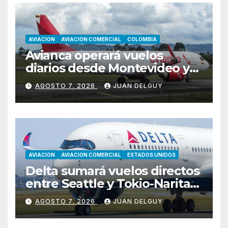
AVIACION
AVIACION COMERCIAL
COLOMBIA
Avianca operará vuelos
diarios desde Montevideo y
Asunción hacia Bogotá
AGOSTO 7, 2026
JUAN DELGUY
AVIACION
AVIACION COMERCIAL
ESTADOS UNIDOS
Delta sumará vuelos directos
entre Seattle y Tokio-Narita
desde marzo de 2027
AGOSTO 7, 2026
JUAN DELGUY