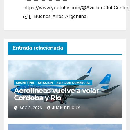
https://www.youtube.com/@AviationClubCenter
🇦🇷 Buenos Aires Argentina.
Entrada relacionada
ARGENTINA
AVIACION
AVIACION COMERCIAL
Aerolíneas vuelve a volar
Córdoba y Río
AGO 8, 2026
JUAN DELGUY