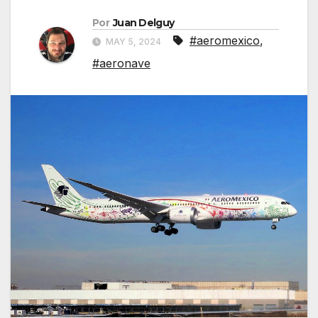
Por
Juan Delguy
#aeromexico
,
MAY 5, 2024
#aeronave