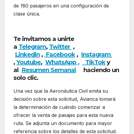
de 180 pasajeros en una configuración de
clase única.
La Aerocivil informa sobre la
solicitud de ruta internacional de Avianca.
Te invitamos a unirte
a
Telegram
,
Twitter
,
Linkedin
,
Facebook
,
Insta
gram
,
Youtube
,
WhatsApp ,
TikTok
y
al
Resumen Semanal
haciendo un
solo clic.
Una vez que la Aeronáutica Civil emita su
decisión sobre esta solicitud, Avianca tomará
la determinación de cuándo comenzar a
ofrecer la venta de pasajes para esta nueva
ruta. Se adjunta un documento para mayor
referencia sobre los detalles de esta solicitud.