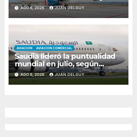
Florianópolis
AGO 6, 2026
JUAN DELGUY
AVIACION
AVIACION COMERCIAL
Saudia lideró la puntualidad
mundial en julio, según
Cirium
AGO 6, 2026
JUAN DELGUY