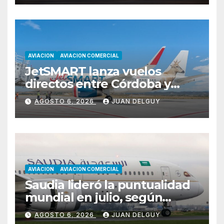
AVIACION
AVIACION COMERCIAL
JetSMART lanza vuelos
directos entre Córdoba y
Florianópolis
AGOSTO 6, 2026
JUAN DELGUY
AVIACION
AVIACION COMERCIAL
Saudia lideró la puntualidad
mundial en julio, según
Cirium
AGOSTO 6, 2026
JUAN DELGUY