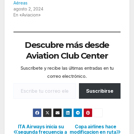
Aéreas
agosto 2, 2024
En «Aviacion»
Descubre más desde
Aviation Club Center
Suscríbete y recibe las últimas entradas en tu
correo electrónico.
Escribe tu correo electrónico…
Suscribirse
ITA Airways inicia su
Copa airlines hace
Navegación
segunda frecuencia a
modificacion en ruta