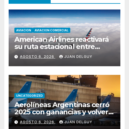
AVIACION
AVIACION COMERCIAL
American Airlines reactivará
su ruta estacional entre
Miami y Montevideo con
AGOSTO 6, 2026
JUAN DELGUY
vuelos diarios
UNCATEGORIZED
Aerolíneas Argentinas cerró
2025 con ganancias y volverá
a pagar impuesto a las
AGOSTO 6, 2026
JUAN DELGUY
ganancias