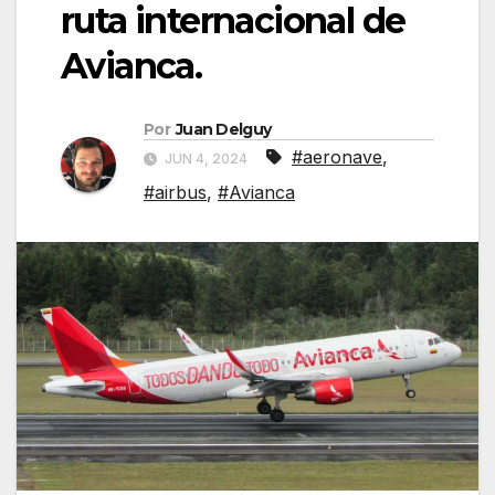
ruta internacional de
Avianca.
Por
Juan Delguy
#aeronave
,
JUN 4, 2024
#airbus
,
#Avianca