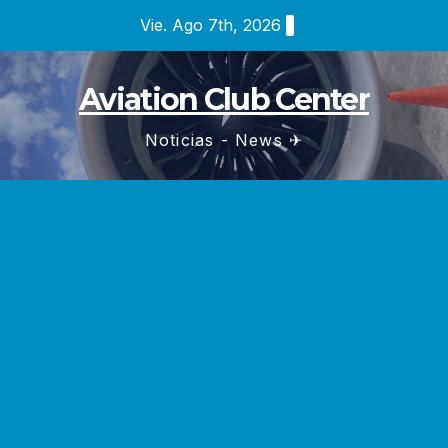
Saltar
Vie. Ago 7th, 2026
al
contenido
Aviation Club Center
Noticias - News ✈