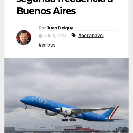
Buenos Aires
Por
Juan Delguy
#aeronave
,
JUN 5, 2024
#airbus