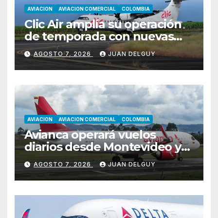
AVIACION
AVIACION COMERCIAL
COLOMBIA
Clic Air amplía su operación
de temporada con nuevas
rutas hacia Cartagena y Tolú
AGOSTO 7, 2026
JUAN DELGUY
AVIACION
AVIACION COMERCIAL
COLOMBIA
Avianca operará vuelos
diarios desde Montevideo y
Asunción hacia Bogotá
AGOSTO 7, 2026
JUAN DELGUY