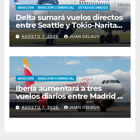
AVIACION
AVIACION COMERCIAL
ESTADOS UNIDOS
Delta sumará vuelos directos
entre Seattle y Tokio-Narita
desde marzo de 2027
AGOSTO 7, 2026
JUAN DELGUY
AVIACION
AVIACION COMERCIAL
Iberia aumentará a tres
vuelos diarios entre Madrid y
Menorca durante el invierno
AGOSTO 7, 2026
JUAN DELGUY