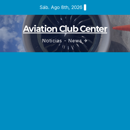
Saltar
Sáb. Ago 8th, 2026
al
contenido
Aviation Club Center
Noticias - News ✈