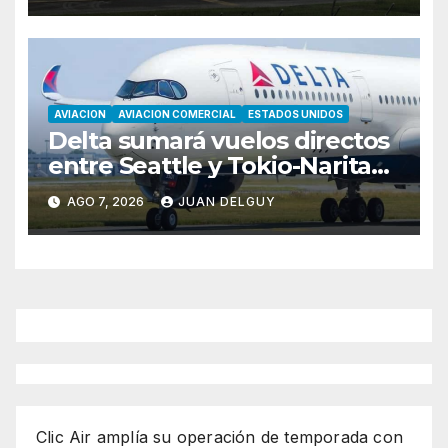
AVIACION
AVIACION COMERCIAL
ESTADOS UNIDOS
Delta sumará vuelos directos
entre Seattle y Tokio-Narita
desde marzo de 2027
AGO 7, 2026
JUAN DELGUY
Clic Air amplía su operación de temporada con