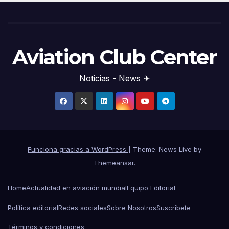
Aviation Club Center
Noticias - News ✈
Funciona gracias a WordPress
|
Theme: News Live by
Themeansar
.
Home
Actualidad en aviación mundial
Equipo Editorial
Política editorial
Redes sociales
Sobre Nosotros
Suscríbete
Términos y condiciones