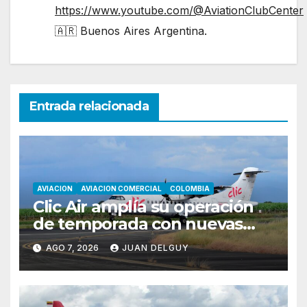
https://www.youtube.com/@AviationClubCenter
🇦🇷 Buenos Aires Argentina.
Entrada relacionada
AVIACION
AVIACION COMERCIAL
COLOMBIA
Clic Air amplía su operación
de temporada con nuevas
rutas hacia Cartagena y Tolú
AGO 7, 2026
JUAN DELGUY