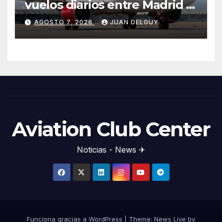
vuelos diarios entre Madrid y
Menorca durante el invierno
AGOSTO 7, 2026
JUAN DELGUY
Aviation Club Center
Noticias - News ✈
Funciona gracias a WordPress
|
Theme: News Live by