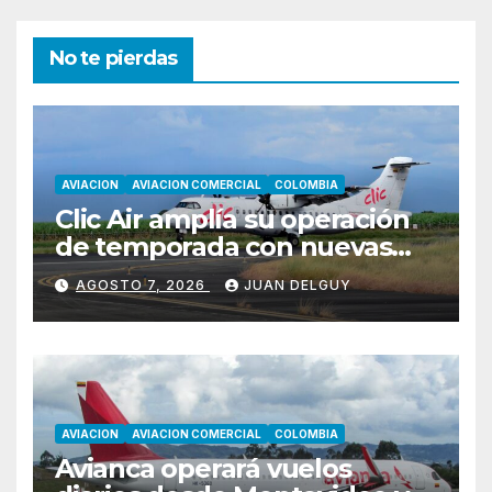
No te pierdas
AVIACION
AVIACION COMERCIAL
COLOMBIA
Clic Air amplía su operación
de temporada con nuevas
rutas hacia Cartagena y Tolú
AGOSTO 7, 2026
JUAN DELGUY
AVIACION
AVIACION COMERCIAL
COLOMBIA
Avianca operará vuelos