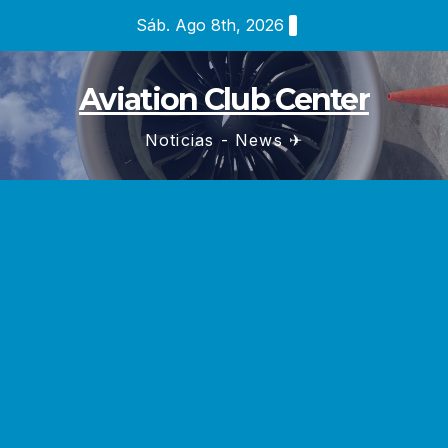
Saltar
Sáb. Ago 8th, 2026
al
contenido
Aviation Club Center
Noticias - News ✈