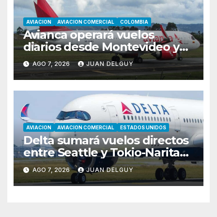
AVIACION
AVIACION COMERCIAL
COLOMBIA
Avianca operará vuelos
diarios desde Montevideo y
Asunción hacia Bogotá
AGO 7, 2026
JUAN DELGUY
AVIACION
AVIACION COMERCIAL
ESTADOS UNIDOS
Delta sumará vuelos directos
entre Seattle y Tokio-Narita
desde marzo de 2027
AGO 7, 2026
JUAN DELGUY