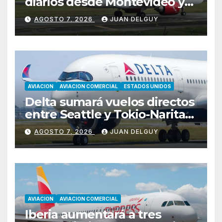
diarios desde Montevideo y
Asunción hacia Bogotá
AGOSTO 7, 2026
JUAN DELGUY
AVIACION
AVIACION COMERCIAL
ESTADOS UNIDOS
Delta sumará vuelos directos
entre Seattle y Tokio-Narita
desde marzo de 2027
AGOSTO 7, 2026
JUAN DELGUY
AVIACION
AVIACION COMERCIAL
Iberia aumentará a tres