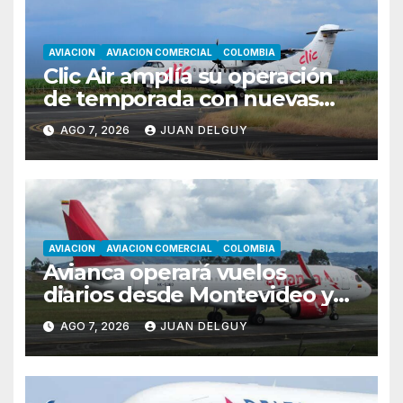
AVIACION
AVIACION COMERCIAL
COLOMBIA
Clic Air amplía su operación
de temporada con nuevas
rutas hacia Cartagena y Tolú
AGO 7, 2026
JUAN DELGUY
AVIACION
AVIACION COMERCIAL
COLOMBIA
Avianca operará vuelos
diarios desde Montevideo y
Asunción hacia Bogotá
AGO 7, 2026
JUAN DELGUY