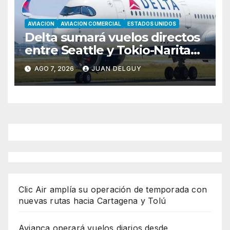
AVIACION
AVIACION COMERCIAL
ESTADOS UNIDOS
Delta sumará vuelos directos
entre Seattle y Tokio-Narita
desde marzo de 2027
AGO 7, 2026
JUAN DELGUY
Clic Air amplía su operación de temporada con
nuevas rutas hacia Cartagena y Tolú
Avianca operará vuelos diarios desde