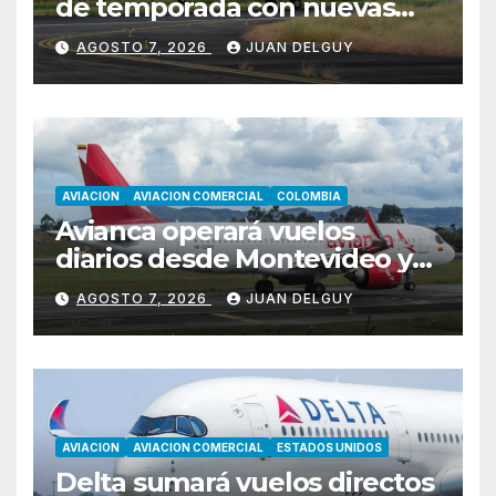
de temporada con nuevas
rutas hacia Cartagena y Tolú
AGOSTO 7, 2026
JUAN DELGUY
AVIACION
AVIACION COMERCIAL
COLOMBIA
Avianca operará vuelos
diarios desde Montevideo y
Asunción hacia Bogotá
AGOSTO 7, 2026
JUAN DELGUY
AVIACION
AVIACION COMERCIAL
ESTADOS UNIDOS
Delta sumará vuelos directos