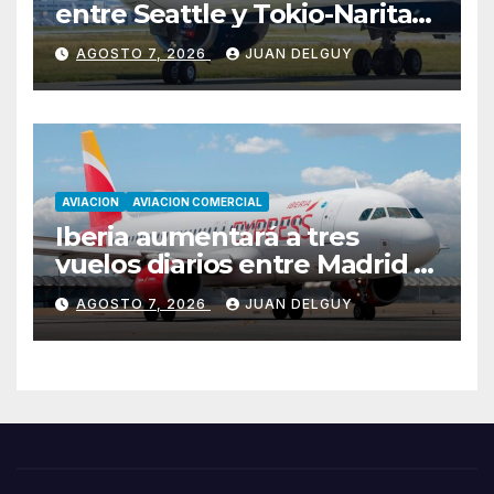
entre Seattle y Tokio-Narita
desde marzo de 2027
AGOSTO 7, 2026
JUAN DELGUY
AVIACION
AVIACION COMERCIAL
Iberia aumentará a tres
vuelos diarios entre Madrid y
Menorca durante el invierno
AGOSTO 7, 2026
JUAN DELGUY