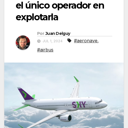
el único operador en
explotarla
Por
Juan Delguy
#aeronave
,
JUL 1, 2024
#airbus