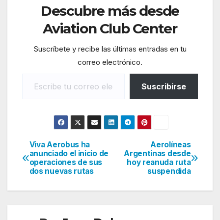
Descubre más desde
Aviation Club Center
Suscríbete y recibe las últimas entradas en tu
correo electrónico.
Escribe tu correo electrónico…
Suscribirse
Viva Aerobus ha
Aerolíneas
Navegación
anunciado el inicio de
Argentinas desde
operaciones de sus
hoy reanuda ruta
de
dos nuevas rutas
suspendida
entradas