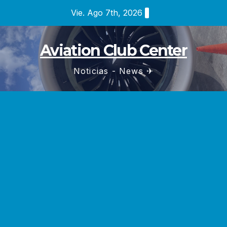
Saltar
Vie. Ago 7th, 2026
al
contenido
Aviation Club Center
Noticias - News ✈