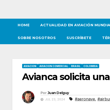
HOME
ACTUALIDAD EN AVIACIÓN MUNDI
SOBRE NOSOTROS
SUSCRÍBETE
TÉR
AVIACION
AVIACION COMERCIAL
BRASIL
COLOMBIA
Avianca solicita un
Por
Juan Delguy
#aeronave
,
#airbu
JUL 23, 2024