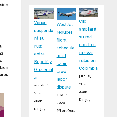
nsión
Clic
Wingo
WestJet
ampliará
suspende
reduces
su red
rá su
flight
con tres
ruta
a
schedule
nuevas
na
entre
amid
o.
rutas en
Bogotá y
cabin
bién
Colombia
Guatemal
crew
ires
julio 31,
a
labor
2026
agosto 3,
dispute
Juan
2026
julio 31,
Delguy
Juan
2026
Delguy
@LordGers