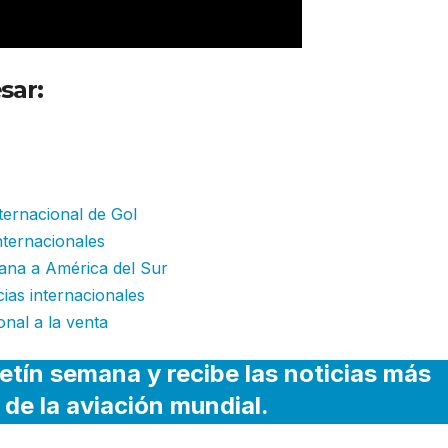
sar:
Avianca solicita una nueva ruta
nternacional de Gol
nternacionales
ana a América del Sur
cias internacionales
nal a la venta
etín semana y recibe las noticias más
 de la aviación mundial.