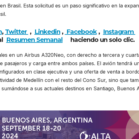
 Brasil. Esta solicitud es un paso significativo en la expa
il.
m
,
Twitter
,
Linkedin
,
Facebook
,
Insta
gram
al
Resumen Semanal
haciendo un solo clic.
les en un Airbus A320Neo, con derecho a tercera y cuart
e de pasajeros y carga entre ambos países. El avión tendrá u
figurados en clase ejecutiva y una oferta de venta a bord
ividad de Medellín con el resto del Cono Sur, sino que tam
n, sumándose a sus actuales destinos en Santiago, Buenos A