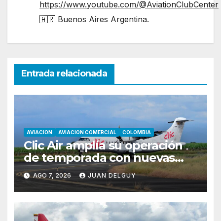
https://www.youtube.com/@AviationClubCenter
🇦🇷 Buenos Aires Argentina.
Entrada relacionada
AVIACION
AVIACION COMERCIAL
COLOMBIA
Clic Air amplía su operación
de temporada con nuevas
rutas hacia Cartagena y Tolú
AGO 7, 2026
JUAN DELGUY