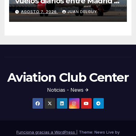
vuelos diarios entre Madrid y
Menorca durante el invierno
AGOSTO 7, 2026
JUAN DELGUY
Aviation Club Center
Noticias - News ✈
Funciona gracias a WordPress
|
Theme: News Live by