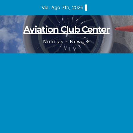
Saltar
Vie. Ago 7th, 2026
al
contenido
Aviation Club Center
Noticias - News ✈