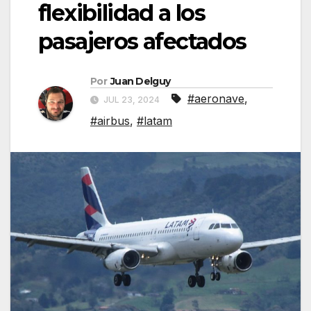
flexibilidad a los
pasajeros afectados
Por
Juan Delguy
#aeronave
,
JUL 23, 2024
#airbus
,
#latam