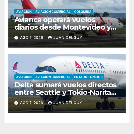
AVIACION
AVIACION COMERCIAL
COLOMBIA
Avianca operará vuelos
diarios desde Montevideo y
Asunción hacia Bogotá
AGO 7, 2026
JUAN DELGUY
AVIACION
AVIACION COMERCIAL
ESTADOS UNIDOS
Delta sumará vuelos directos
entre Seattle y Tokio-Narita
desde marzo de 2027
AGO 7, 2026
JUAN DELGUY