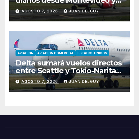
diarios desde Montevideo y
Asunción hacia Bogotá
AGOSTO 7, 2026
JUAN DELGUY
AVIACION
AVIACION COMERCIAL
ESTADOS UNIDOS
Delta sumará vuelos directos
entre Seattle y Tokio-Narita
desde marzo de 2027
AGOSTO 7, 2026
JUAN DELGUY