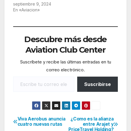
septiembre 9, 2024
En «Aviacion»
Descubre más desde
Aviation Club Center
Suscríbete y recibe las últimas entradas en tu
correo electrónico.
Escribe tu correo electrónico…
Suscribirse
Viva Aerobus anuncia
¿Como es la alianza
Navegación
cuatro nuevas rutas
entre Arajet y
PriceTravel Holding?