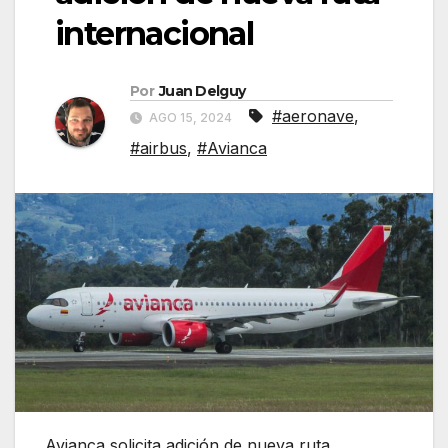
internacional
Por
Juan Delguy
#aeronave
,
AGO 15, 2024
#airbus
,
#Avianca
Avianca solicita adición de nueva ruta