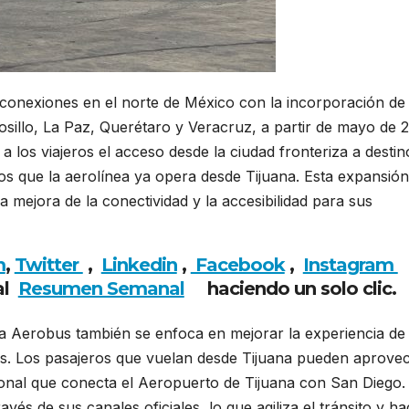
conexiones en el norte de México con la incorporación de
sillo, La Paz, Querétaro y Veracruz, a partir de mayo de 
a los viajeros el acceso desde la ciudad fronteriza a destin
nos que la aerolínea ya opera desde Tijuana. Esta expansión
mejora de la conectividad y la accesibilidad para sus
m
,
Twitter
,
Linkedin
,
Facebook
,
Insta
gram
al
Resumen Semanal
haciendo un solo clic.
va Aerobus también se enfoca en mejorar la experiencia de
os. Los pasajeros que vuelan desde Tijuana pueden aprove
onal que conecta el Aeropuerto de Tijuana con San Diego.
avés de sus canales oficiales, lo que agiliza el tránsito y h