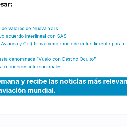
sar:
Viva Aerobus anuncia cuatro nue
cias
a de Valores de Nueva York
vo acuerdo interlineal con SAS
e Avianca y Gol) firma memorando de entendimiento para c
sta denominada “Vuelo con Destino Oculto”
s frecuencias internacionales
emana y recibe las noticias más releva
 aviación mundial.