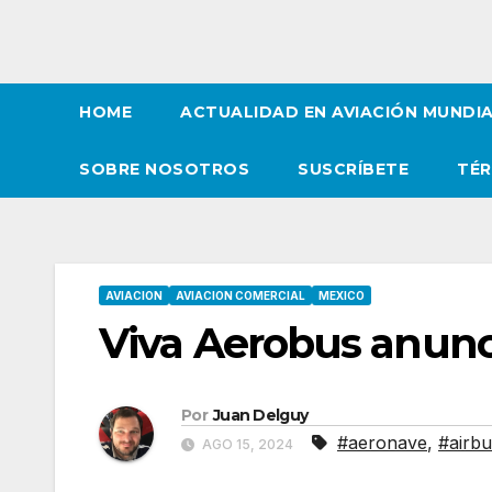
HOME
ACTUALIDAD EN AVIACIÓN MUNDI
SOBRE NOSOTROS
SUSCRÍBETE
TÉR
AVIACION
AVIACION COMERCIAL
MEXICO
Viva Aerobus anunc
Por
Juan Delguy
#aeronave
,
#airbu
AGO 15, 2024