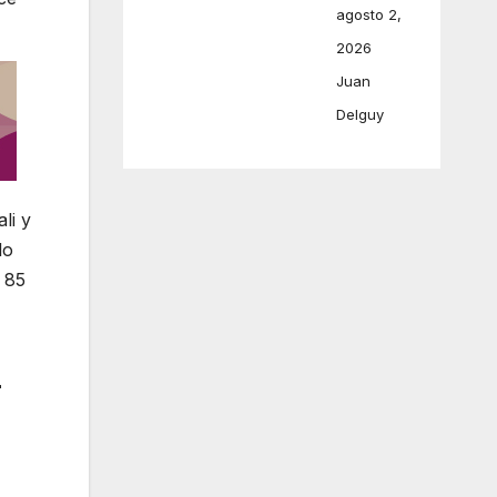
agosto 2,
2026
Juan
Delguy
li y
lo
 85
r