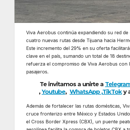
Viva Aerobus continúa expandiendo su red de 
cuatro nuevas rutas desde Tijuana hacia Hermo
Este incremento del 29% en su oferta facilitará 
clave en el país, sumando un total de 18 desti
refuerza el compromiso de Viva Aerobus con la 
pasajeros.
Te invitamos a unirte a
Telegra
,
Youtube
,
WhatsApp ,
TikTok
y 
Además de fortalecer las rutas domésticas, Vi
cruce fronterizo entre México y Estados Unid
el Cross Border Xpress (CBX), un puente peat
aerolínea facilita la compra de boletos CBX a tr