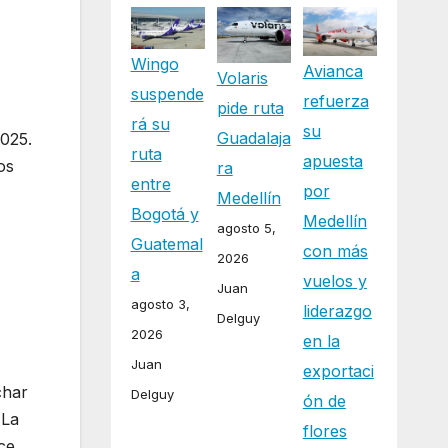
Wingo
Avianca
Volaris
suspende
refuerza
pide ruta
rá su
su
Guadalaja
2025.
ruta
apuesta
os
ra
entre
por
Medellín
Bogotá y
Medellín
agosto 5,
Guatemal
con más
2026
a
vuelos y
Juan
agosto 3,
liderazgo
Delguy
2026
en la
Juan
exportaci
char
Delguy
ón de
 La
flores
ace