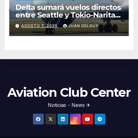
Delta sumará vuelos directos
entre Seattle y Tokio-Narita
desde marzo de 2027
AGOSTO 7, 2026
JUAN DELGUY
Aviation Club Center
Noticias - News ✈