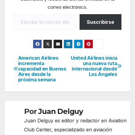
correo electrónico.
Escribe tu correo electrónico…
Suscribirse
American Airlines
United Airlines inicia
Navegación
incrementa
una nueva ruta
capacidad en Buenos
internacional desde
de
Aires desde la
Los Ángeles
próxima semana
entradas
Por
Juan Delguy
Juan Delguy es editor y redactor en Aviation
Club Center, especializado en aviación