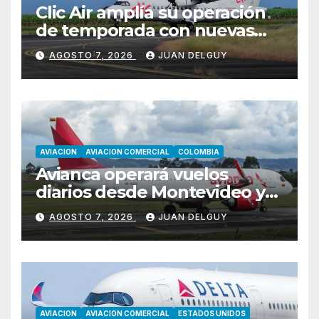
Clic Air amplía su operación
de temporada con nuevas
rutas hacia Cartagena y Tolú
AGOSTO 7, 2026
JUAN DELGUY
AVIACION
AVIACION COMERCIAL
COLOMBIA
Avianca operará vuelos
diarios desde Montevideo y
Asunción hacia Bogotá
AGOSTO 7, 2026
JUAN DELGUY
AVIACION
AVIACION COMERCIAL
ESTADOS UNIDOS