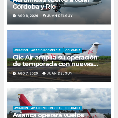
Córdoba y Río
AGO 8, 2026
JUAN DELGUY
AVIACION
AVIACION COMERCIAL
COLOMBIA
Clic Air amplía su operación
de temporada con nuevas
rutas hacia Cartagena y Tolú
AGO 7, 2026
JUAN DELGUY
AVIACION
AVIACION COMERCIAL
COLOMBIA
Avianca operará vuelos