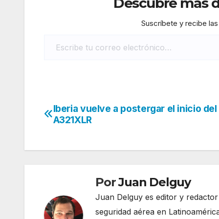
Descubre más de
Suscríbete y recibe las
Escribe tu correo electrónico…
Iberia vuelve a postergar el inicio del
Navegación
A321XLR
de
entradas
Por
Juan Delguy
Juan Delguy es editor y redactor
seguridad aérea en Latinoamérica