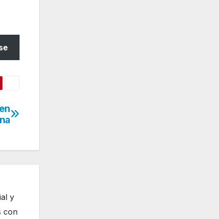
se
 en
ana
al y
s con