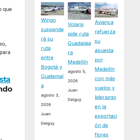
o que
Wingo
Avianca
Volaris
suspende
refuerza
pide ruta
rá su
su
Guadalaja
eo,
ruta
apuesta
 para
ra
entre
por
Medellín
Bogotá y
Medellín
agosto 5,
Guatemal
sta
con más
2026
a
ndo
vuelos y
Juan
agosto 3,
liderazgo
Delguy
2026
en la
Juan
exportaci
Delguy
ón de
flores
y