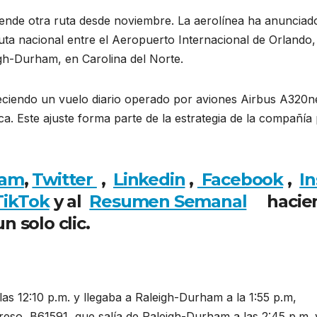
pende otra ruta desde noviembre. La aerolínea ha anunciad
ruta nacional entre el Aeropuerto Internacional de Orlando,
igh-Durham, en Carolina del Norte.
reciendo un vuelo diario operado por aviones Airbus A320n
a. Este ajuste forma parte de la estrategia de la compañía
ram
,
Twitter
,
Linkedin
,
Facebook
,
In
TikTok
y al
Resumen Semanal
hacie
un solo clic.
las 12:10 p.m. y llegaba a Raleigh-Durham a la 1:55 p.m,
reso, B61591, que salía de Raleigh-Durham a las 2:45 p.m. 