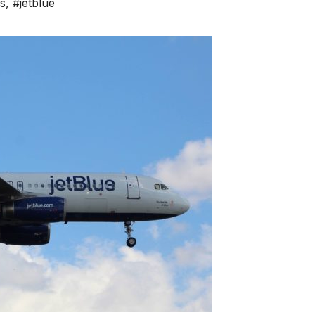
s
,
#jetblue