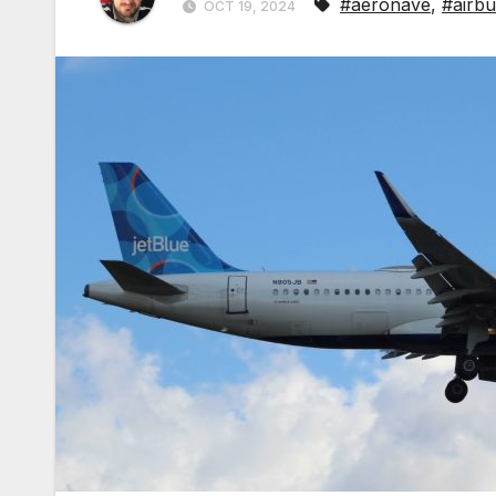
#aeronave
,
#airbu
OCT 19, 2024