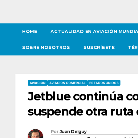
HOME
ACTUALIDAD EN AVIACIÓN MUNDI
SOBRE NOSOTROS
SUSCRÍBETE
TÉR
AVIACION
AVIACION COMERCIAL
ESTADOS UNIDOS
Jetblue continúa co
suspende otra ruta
Por
Juan Delguy