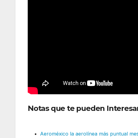
Notas que te pueden Interesar
y suspende otra ruta desde n
Aeroméxico la aerolínea más puntual me