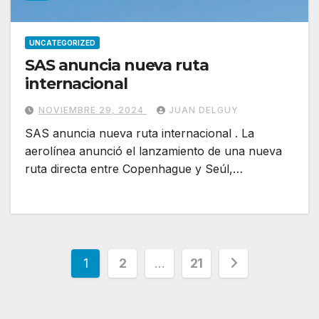
UNCATEGORIZED
SAS anuncia nueva ruta
internacional
NOVIEMBRE 29, 2024
JUAN DELGUY
SAS anuncia nueva ruta internacional . La
aerolínea anunció el lanzamiento de una nueva
ruta directa entre Copenhague y Seúl,…
Paginación
1
2
…
21
de