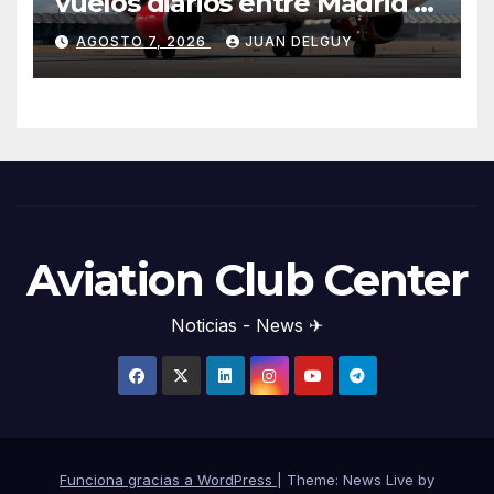
vuelos diarios entre Madrid y
Menorca durante el invierno
AGOSTO 7, 2026
JUAN DELGUY
Aviation Club Center
Noticias - News ✈
Funciona gracias a WordPress
|
Theme: News Live by