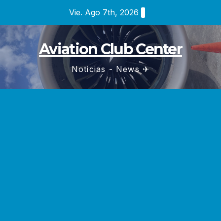
Saltar
Vie. Ago 7th, 2026
al
contenido
Aviation Club Center
Noticias - News ✈