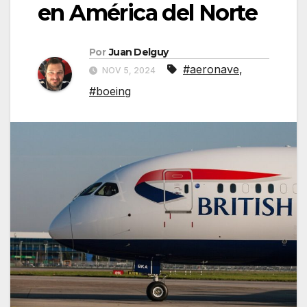
en América del Norte
Por
Juan Delguy
#aeronave
,
NOV 5, 2024
#boeing