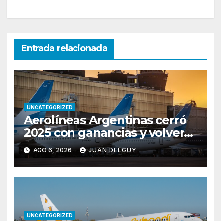
Entrada relacionada
UNCATEGORIZED
Aerolíneas Argentinas cerró
2025 con ganancias y volverá
a pagar impuesto a las
AGO 6, 2026
JUAN DELGUY
ganancias
UNCATEGORIZED