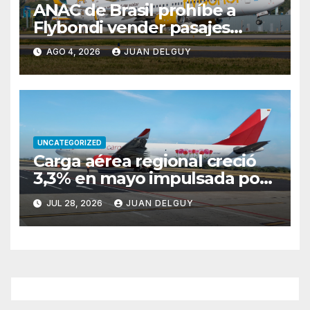
ANAC de Brasil prohíbe a
Flybondi vender pasajes
entre Buenos Aires y Río de
AGO 4, 2026
JUAN DELGUY
Janeiro tras reiteradas
cancelaciones
UNCATEGORIZED
Carga aérea regional creció
3,3% en mayo impulsada por
Brasil y Colombia
JUL 28, 2026
JUAN DELGUY