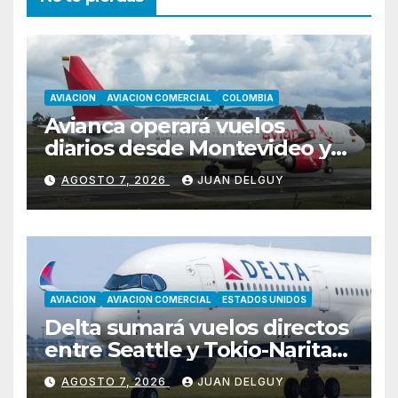
AVIACION
AVIACION COMERCIAL
COLOMBIA
Avianca operará vuelos
diarios desde Montevideo y
Asunción hacia Bogotá
AGOSTO 7, 2026
JUAN DELGUY
AVIACION
AVIACION COMERCIAL
ESTADOS UNIDOS
Delta sumará vuelos directos
entre Seattle y Tokio-Narita
desde marzo de 2027
AGOSTO 7, 2026
JUAN DELGUY