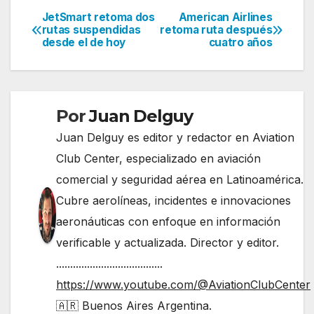
JetSmart retoma dos
American Airlines
Navegación
rutas suspendidas
retoma ruta después
desde el de hoy
cuatro años
de
entradas
Por
Juan Delguy
Juan Delguy es editor y redactor en Aviation
Club Center, especializado en aviación
comercial y seguridad aérea en Latinoamérica.
Cubre aerolíneas, incidentes e innovaciones
aeronáuticas con enfoque en información
verificable y actualizada. Director y editor.
......................................
https://www.youtube.com/@AviationClubCenter
🇦🇷 Buenos Aires Argentina.