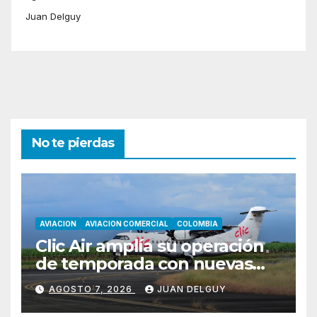
Juan Delguy
No te pierdas
AVIACION
AVIACION COMERCIAL
COLOMBIA
Clic Air amplía su operación
de temporada con nuevas
rutas hacia Cartagena y Tolú
AGOSTO 7, 2026
JUAN DELGUY