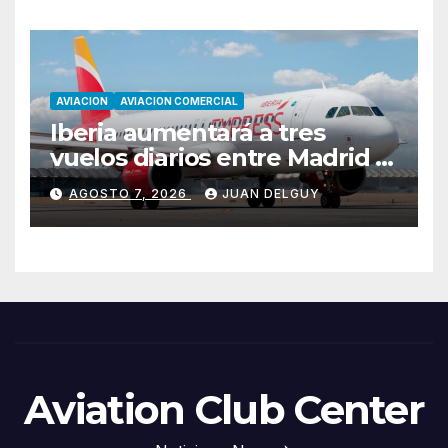
AVIACION
AVIACION COMERCIAL
Iberia aumentará a tres
vuelos diarios entre Madrid y
Menorca durante el invierno
AGOSTO 7, 2026
JUAN DELGUY
Aviation Club Center