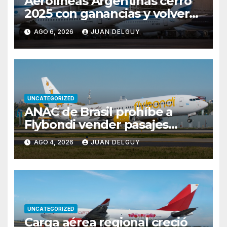
Aerolíneas Argentinas cerró
2025 con ganancias y volverá
a pagar impuesto a las
AGO 6, 2026
JUAN DELGUY
ganancias
UNCATEGORIZED
ANAC de Brasil prohíbe a
Flybondi vender pasajes
entre Buenos Aires y Río de
AGO 4, 2026
JUAN DELGUY
Janeiro tras reiteradas
cancelaciones
UNCATEGORIZED
Carga aérea regional creció