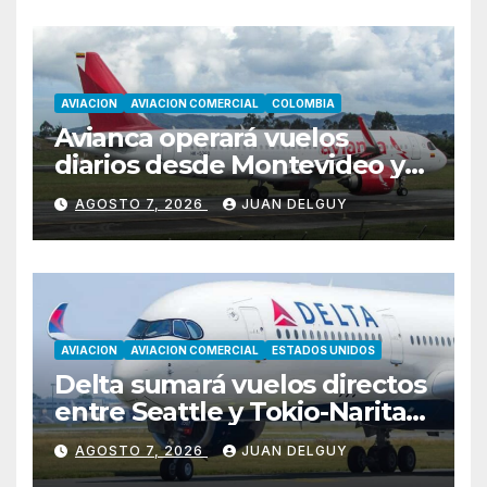
AVIACION
AVIACION COMERCIAL
COLOMBIA
Avianca operará vuelos
diarios desde Montevideo y
Asunción hacia Bogotá
AGOSTO 7, 2026
JUAN DELGUY
AVIACION
AVIACION COMERCIAL
ESTADOS UNIDOS
Delta sumará vuelos directos
entre Seattle y Tokio-Narita
desde marzo de 2027
AGOSTO 7, 2026
JUAN DELGUY