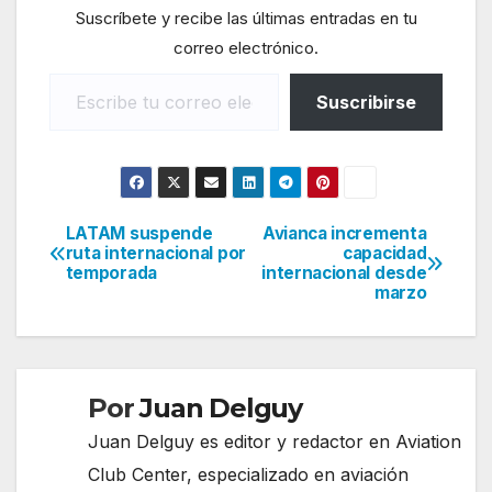
Suscríbete y recibe las últimas entradas en tu
correo electrónico.
Escribe tu correo electrónico…
Suscribirse
LATAM suspende
Avianca incrementa
Navegación
ruta internacional por
capacidad
temporada
internacional desde
de
marzo
entradas
Por
Juan Delguy
Juan Delguy es editor y redactor en Aviation
Club Center, especializado en aviación