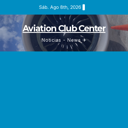
Saltar
Sáb. Ago 8th, 2026
al
contenido
Aviation Club Center
Noticias - News ✈