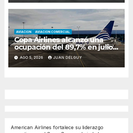
AVIACION
AVIACION COMERCIAL
Copa Airlines alcanzó una
ocupación del 89,7% en julio
tras aumentar un 17,4% su
AGO 5, 2026
JUAN DELGUY
tráfico de pasajeros
American Airlines fortalece su liderazgo