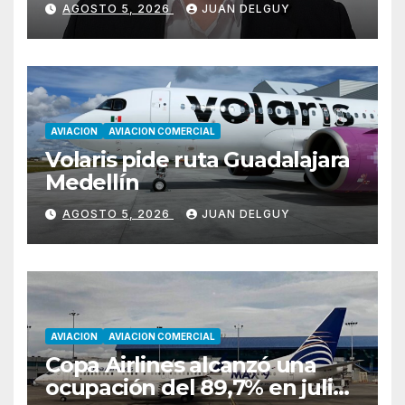
AGOSTO 5, 2026
JUAN DELGUY
AVIACION
AVIACION COMERCIAL
Volaris pide ruta Guadalajara
Medellín
AGOSTO 5, 2026
JUAN DELGUY
AVIACION
AVIACION COMERCIAL
Copa Airlines alcanzó una
ocupación del 89,7% en julio