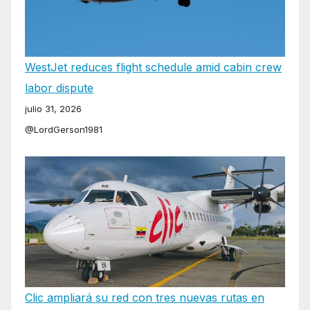
WestJet reduces flight schedule amid cabin crew
labor dispute
julio 31, 2026
@LordGerson1981
Clic ampliará su red con tres nuevas rutas en