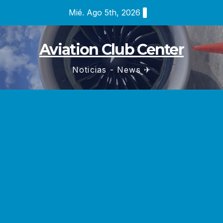
Saltar
Mié. Ago 5th, 2026
al
contenido
Aviation Club Center
Noticias - News ✈