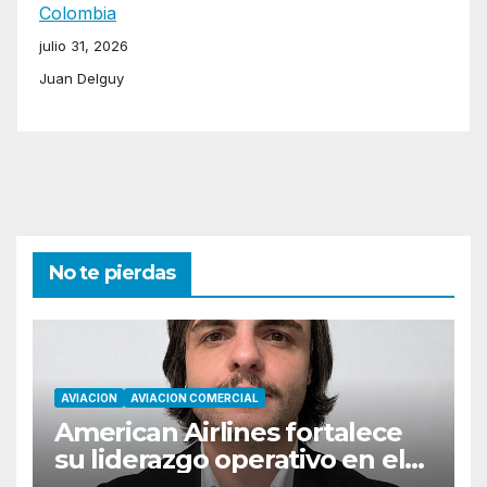
Colombia
julio 31, 2026
Juan Delguy
No te pierdas
AVIACION
AVIACION COMERCIAL
American Airlines fortalece
su liderazgo operativo en el
Cono Sur con Luiz Laham