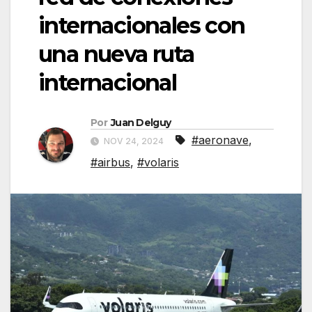
internacionales con
una nueva ruta
internacional
Por
Juan Delguy
#aeronave
,
NOV 24, 2024
#airbus
,
#volaris