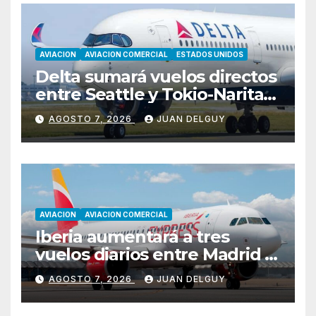
AVIACION
AVIACION COMERCIAL
ESTADOS UNIDOS
Delta sumará vuelos directos
entre Seattle y Tokio-Narita
desde marzo de 2027
AGOSTO 7, 2026
JUAN DELGUY
AVIACION
AVIACION COMERCIAL
Iberia aumentará a tres
vuelos diarios entre Madrid y
Menorca durante el invierno
AGOSTO 7, 2026
JUAN DELGUY