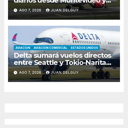
diarios desde Montevideo y
Asunción hacia Bogotá
AGO 7, 2026
JUAN DELGUY
AVIACION
AVIACION COMERCIAL
ESTADOS UNIDOS
Delta sumará vuelos directos
entre Seattle y Tokio-Narita
desde marzo de 2027
AGO 7, 2026
JUAN DELGUY