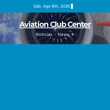
Saltar
Sáb. Ago 8th, 2026
al
contenido
Aviation Club Center
Noticias - News ✈