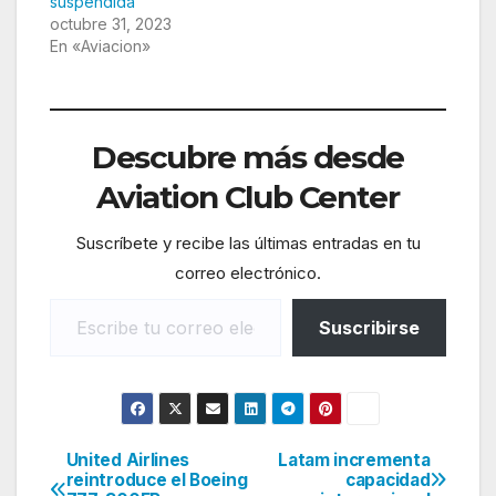
suspendida
octubre 31, 2023
En «Aviacion»
Descubre más desde
Aviation Club Center
Suscríbete y recibe las últimas entradas en tu
correo electrónico.
Escribe tu correo electrónico…
Suscribirse
United Airlines
Latam incrementa
Navegación
reintroduce el Boeing
capacidad