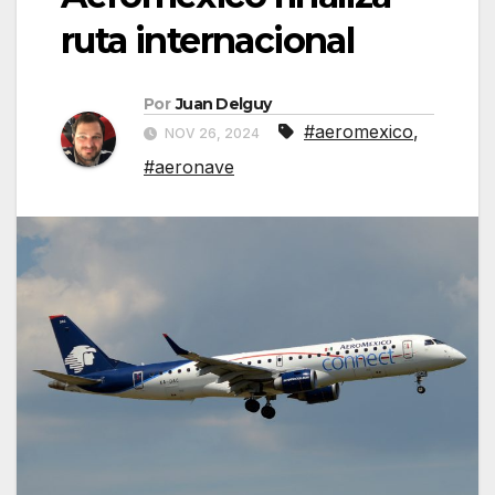
ruta internacional
Por
Juan Delguy
#aeromexico
,
NOV 26, 2024
#aeronave