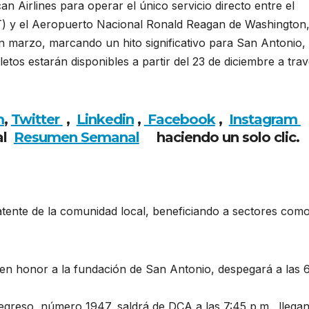
an Airlines para operar el único servicio directo entre el
T) y el Aeropuerto Nacional Ronald Reagan de Washington
n marzo, marcando un hito significativo para San Antonio, 
etos estarán disponibles a partir del 23 de diciembre a tra
m
,
Twitter
,
Linkedin
,
Facebook
,
Insta
gram
al
Resumen Semanal
haciendo un solo clic.
tente de la comunidad local, beneficiando a sectores como
en honor a la fundación de San Antonio, despegará a las 
egreso, número 1947, saldrá de DCA a las 7:45 p.m., llega