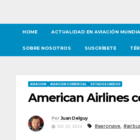
HOME
ACTUALIDAD EN AVIACIÓN MUNDI
SOBRE NOSOTROS
SUSCRÍBETE
TÉR
AVIACION
AVIACION COMERCIAL
ESTADOS UNIDOS
American Airlines 
Por
Juan Delguy
#aeronave
,
#airbu
DIC 20, 2024