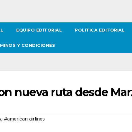
AL
EQUIPO EDITORIAL
POLÍTICA EDITORIAL
MINOS Y CONDICIONES
con nueva ruta desde Mar
s
,
#american airlines