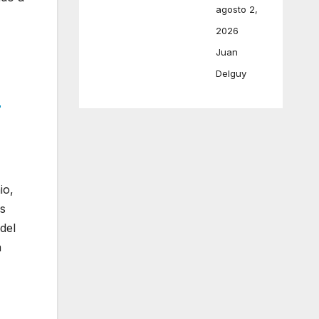
agosto 2,
2026
Juan
Delguy
r
io,
as
del
a