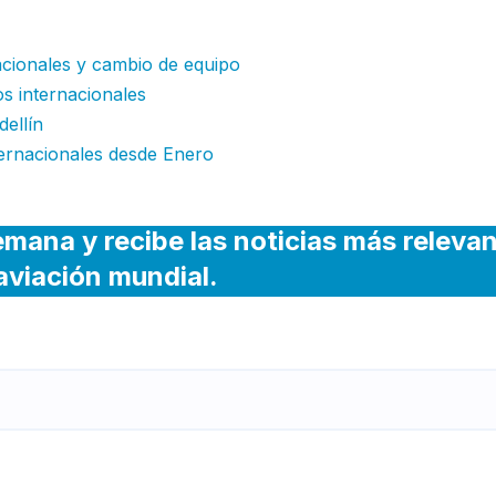
acionales y cambio de equipo
os internacionales
dellín
ternacionales desde Enero
emana y recibe las noticias más releva
 aviación mundial.