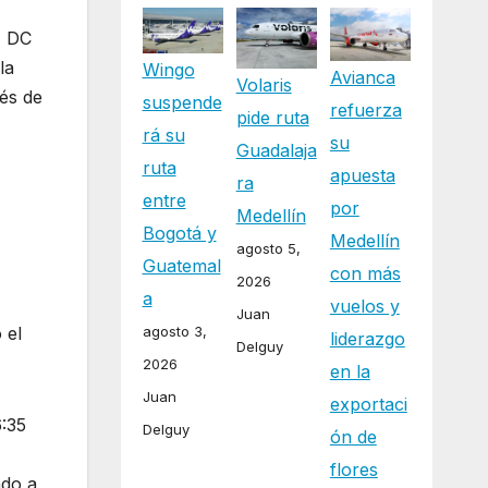
, DC
la
Wingo
Avianca
Volaris
vés de
suspende
refuerza
pide ruta
rá su
su
Guadalaja
ruta
apuesta
ra
entre
por
Medellín
Bogotá y
Medellín
agosto 5,
Guatemal
con más
2026
a
vuelos y
Juan
 el
agosto 3,
liderazgo
Delguy
2026
en la
Juan
exportaci
6:35
Delguy
ón de
flores
ndo a