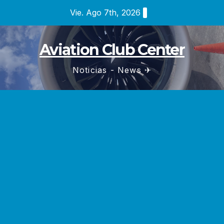
Saltar
Vie. Ago 7th, 2026
al
contenido
Aviation Club Center
Noticias - News ✈