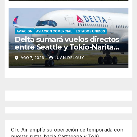
AVIACION
AVIACION COMERCIAL
ESTADOS UNIDOS
Delta sumará vuelos directos
entre Seattle y Tokio-Narita
desde marzo de 2027
AGO 7, 2026
JUAN DELGUY
Clic Air amplía su operación de temporada con
nuevas rutas hacia Cartagena y Tolú