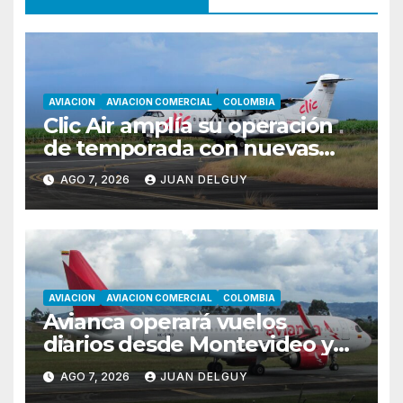
AVIACION
AVIACION COMERCIAL
COLOMBIA
Clic Air amplía su operación
de temporada con nuevas
rutas hacia Cartagena y Tolú
AGO 7, 2026
JUAN DELGUY
AVIACION
AVIACION COMERCIAL
COLOMBIA
Avianca operará vuelos
diarios desde Montevideo y
Asunción hacia Bogotá
AGO 7, 2026
JUAN DELGUY