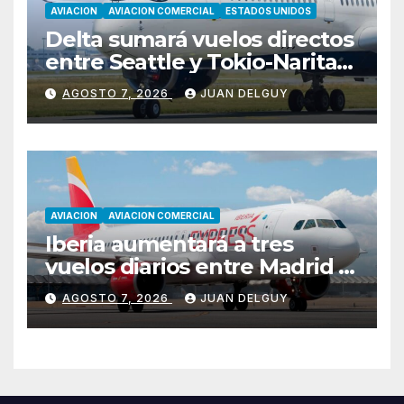
AVIACION
AVIACION COMERCIAL
ESTADOS UNIDOS
Delta sumará vuelos directos
entre Seattle y Tokio-Narita
desde marzo de 2027
AGOSTO 7, 2026
JUAN DELGUY
AVIACION
AVIACION COMERCIAL
Iberia aumentará a tres
vuelos diarios entre Madrid y
Menorca durante el invierno
AGOSTO 7, 2026
JUAN DELGUY