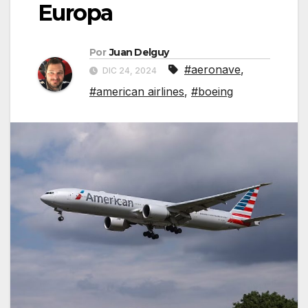
Europa
Por
Juan Delguy
#aeronave
,
DIC 24, 2024
#american airlines
,
#boeing