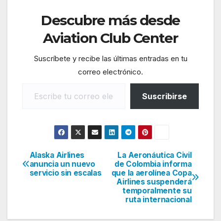
Descubre más desde
Aviation Club Center
Suscríbete y recibe las últimas entradas en tu
correo electrónico.
Escribe tu correo electrónico…
Suscribirse
Alaska Airlines
La Aeronáutica Civil
Navegación
anuncia un nuevo
de Colombia informa
servicio sin escalas
que la aerolínea Copa
de
Airlines suspenderá
temporalmente su
entradas
ruta internacional