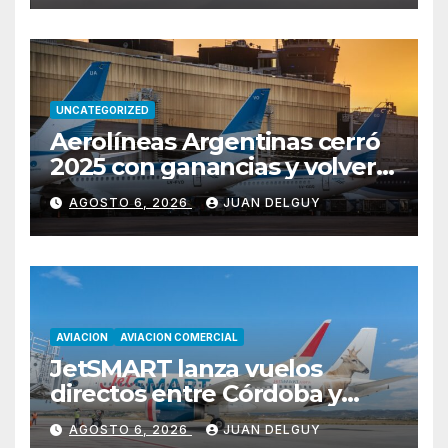
UNCATEGORIZED
Aerolíneas Argentinas cerró
2025 con ganancias y volverá
a pagar impuesto a las
AGOSTO 6, 2026
JUAN DELGUY
ganancias
AVIACION
AVIACION COMERCIAL
JetSMART lanza vuelos
directos entre Córdoba y
Florianópolis
AGOSTO 6, 2026
JUAN DELGUY