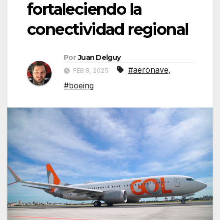
fortaleciendo la
conectividad regional
Por
Juan Delguy
#aeronave
,
FEB 8, 2025
#boeing