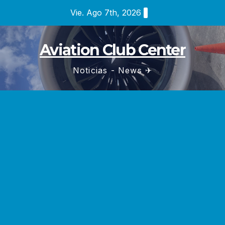
Saltar
Vie. Ago 7th, 2026
al
contenido
Aviation Club Center
Noticias - News ✈