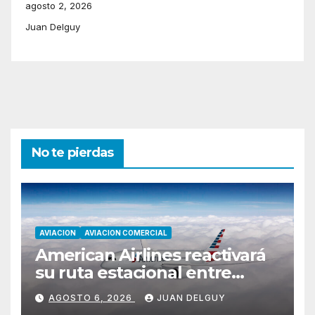
agosto 2, 2026
Juan Delguy
No te pierdas
AVIACION
AVIACION COMERCIAL
American Airlines reactivará
su ruta estacional entre
Miami y Montevideo con
AGOSTO 6, 2026
JUAN DELGUY
vuelos diarios