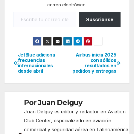
correo electrónico.
Escribe tu correo electrónico…
Suscribirse
JetBlue adiciona
Airbus inicia 2025
Navegación
frecuencias
con sólidos
internacionales
resultados en
de
desde abril
pedidos y entregas
entradas
Por
Juan Delguy
Juan Delguy es editor y redactor en Aviation
Club Center, especializado en aviación
comercial y seguridad aérea en Latinoamérica.