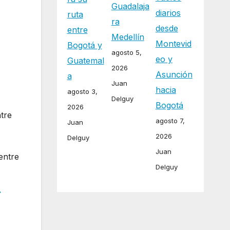
Guadalaja
diarios
ruta
ra
desde
entre
Medellín
Montevid
Bogotá y
agosto 5,
eo y
Guatemal
2026
Asunción
a
Juan
hacia
agosto 3,
Delguy
Bogotá
2026
ntre
agosto 7,
Juan
2026
Delguy
Juan
entre
Delguy
r