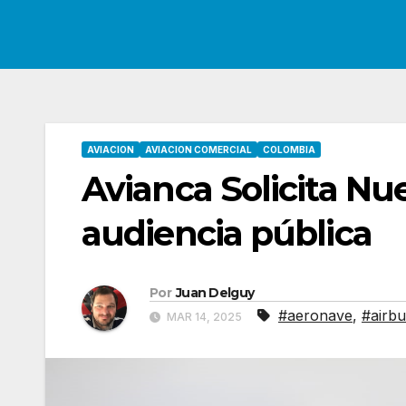
AVIACION
AVIACION COMERCIAL
COLOMBIA
Avianca Solicita Nu
audiencia pública
Por
Juan Delguy
#aeronave
,
#airbu
MAR 14, 2025