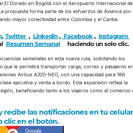
al El Dorado en Bogotá con el Aeropuerto Internacional de
La propuesta forma parte de los esfuerzos de Avianca por
dando mayor conectividad entre Colombia y el Caribe.
m
,
Twitter
,
Linkedin
,
Facebook
,
Insta
gram
al
Resumen Semanal
haciendo un solo clic.
recuencias semanales en esta nueva ruta, solicitando los
 lo que le permitirá transportar carga, correo y pasajeros e
 aviones Airbus A320-NEO, con una capacidad para 186
clase ejecutiva y venta a bordo. Esta expansión refleja la
egión, beneficiando tanto a los viajeros como al comercio 
ecibe las notificaciones en tu celula
 clic en el botón.