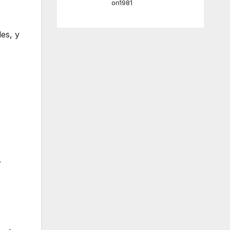
on1981
es, y
r