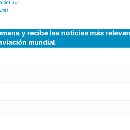
a del Sur
utas
emana y recibe las noticias más releva
 aviación mundial.