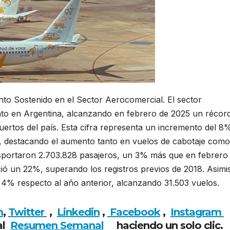
nto Sostenido en el Sector Aerocomercial. El sector
nto en Argentina, alcanzando en febrero de 2025 un récor
uertos del país. Esta cifra representa un incremento del 8
9, destacando el aumento tanto en vuelos de cabotaje como
nsportaron 2.703.828 pasajeros, un 3% más que en febrero
eció un 22%, superando los registros previos de 2018. Asim
% respecto al año anterior, alcanzando 31.503 vuelos.
m
,
Twitter
,
Linkedin
,
Facebook
,
Insta
gram
al
Resumen Semanal
haciendo un solo clic.