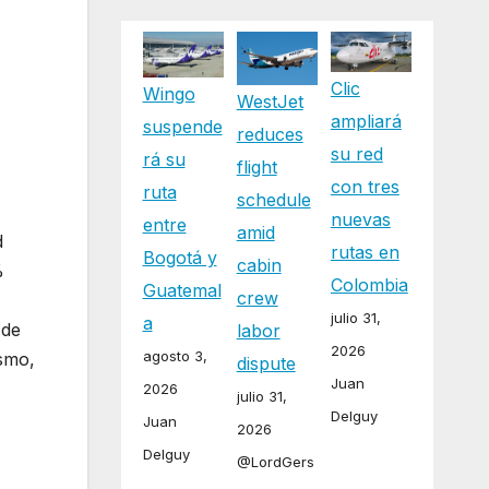
Clic
Wingo
WestJet
ampliará
suspende
reduces
su red
rá su
flight
con tres
ruta
schedule
nuevas
entre
amid
d
rutas en
Bogotá y
cabin
%
Colombia
Guatemal
crew
julio 31,
a
 de
labor
2026
agosto 3,
ismo,
dispute
Juan
2026
julio 31,
Delguy
Juan
2026
Delguy
@LordGers