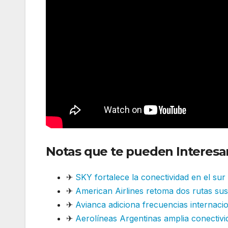
Notas que te pueden Interesa
✈
SKY fortalece la conectividad en el su
✈
American Airlines retoma dos rutas su
✈
Avianca adiciona frecuencias internaci
✈
Aerolíneas Argentinas amplia conectivi