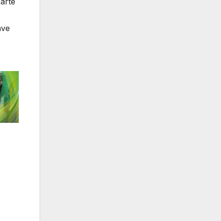
arte
ave