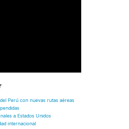
r
:
r del Perú con nuevas rutas aéreas
spendidas
onales a Estados Unidos
dad internacional