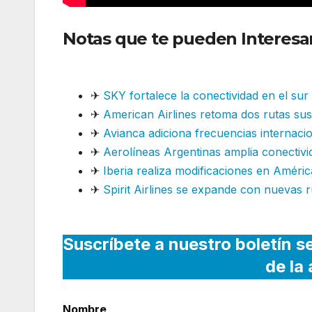
Notas que te pueden Interesa
bajo el Capítulo 11 con respald
✈
SKY fortalece la conectividad en el su
✈
American Airlines retoma dos rutas su
✈
Avianca adiciona frecuencias internaci
✈
Aerolíneas Argentinas amplia conectivi
✈
Iberia realiza modificaciones en Améric
✈
Spirit Airlines se expande con nuevas r
Suscríbete a nuestro boletín s
de la
Nombre