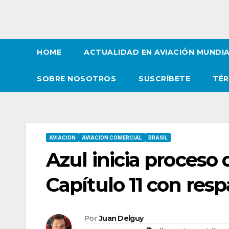
HOME
ACTUALIDAD EN AVIACIÓN MUNDI
SOBRE NOSOTROS
SUSCRÍBETE
TÉR
AVIACION
AVIACION COMERCIAL
BRASIL
Azul inicia proceso 
Capítulo 11 con resp
Por
Juan Delguy