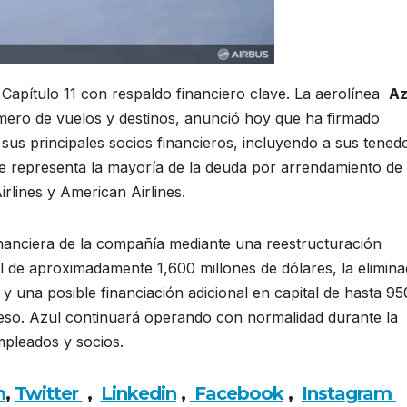
l Capítulo 11 con respaldo financiero clave. La aerolínea
Az
úmero de vuelos y destinos, anunció hoy que ha firmado
us principales socios financieros, incluyendo a sus tened
 representa la mayoría de la deuda por arrendamiento de
rlines y American Airlines.
inanciera de la compañía mediante una reestructuración
l de aproximadamente 1,600 millones de dólares, la elimina
y una posible financiación adicional en capital de hasta 95
oceso. Azul continuará operando con normalidad durante la
mpleados y socios.
m
,
Twitter
,
Linkedin
,
Facebook
,
Insta
gram