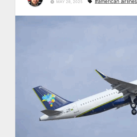
#american airlines
MAY 28, 2025