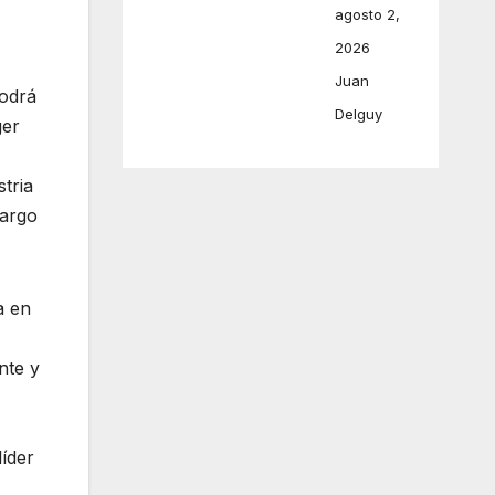
agosto 2,
2026
Juan
podrá
Delguy
ger
tria
largo
a en
nte y
íder