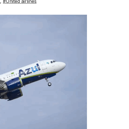
,
#United airlines