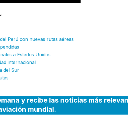
r
Azul inicia proceso de reestructuraci
o financiero clave
r del Perú con nuevas rutas aéreas
spendidas
onales a Estados Unidos
dad internacional
a del Sur
utas
emana y recibe las noticias más releva
 aviación mundial.