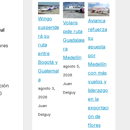
Wingo
Avianca
Volaris
suspende
refuerza
ul
pide ruta
rá su
su
Guadalaja
ruta
ores
apuesta
ra
entre
por
Medellín
Bogotá y
Medellín
agosto 5,
Guatemal
con más
2026
a
vuelos y
Juan
ción
agosto 3,
liderazgo
Delguy
0
2026
en la
Juan
exportaci
Delguy
ón de
flores