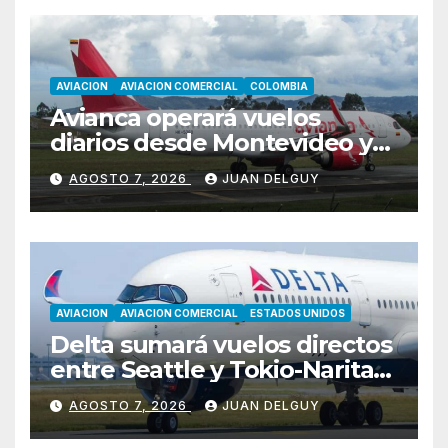
AVIACION
AVIACION COMERCIAL
COLOMBIA
Avianca operará vuelos
diarios desde Montevideo y
Asunción hacia Bogotá
AGOSTO 7, 2026
JUAN DELGUY
AVIACION
AVIACION COMERCIAL
ESTADOS UNIDOS
Delta sumará vuelos directos
entre Seattle y Tokio-Narita
desde marzo de 2027
AGOSTO 7, 2026
JUAN DELGUY