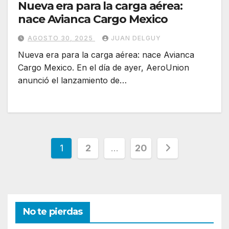
Nueva era para la carga aérea:
nace Avianca Cargo Mexico
AGOSTO 30, 2025
JUAN DELGUY
Nueva era para la carga aérea: nace Avianca
Cargo Mexico. En el día de ayer, AeroUnion
anunció el lanzamiento de…
Paginación
1
2
…
20
de
entradas
No te pierdas