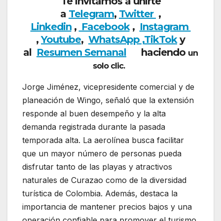
Te invitamos a unirte
a
Telegram
,
Twitter
,
Linkedin
,
Facebook
,
Insta
gram
,
Youtube
,
WhatsApp ,
TikTok
y
al
Resumen Semanal
haciendo
un
solo clic.
Jorge Jiménez, vicepresidente comercial y de
planeación de Wingo, señaló que la extensión
responde al buen desempeño y la alta
demanda registrada durante la pasada
temporada alta. La aerolínea busca facilitar
que un mayor número de personas pueda
disfrutar tanto de las playas y atractivos
naturales de Curazao como de la diversidad
turística de Colombia. Además, destaca la
importancia de mantener precios bajos y una
operación confiable para promover el turismo