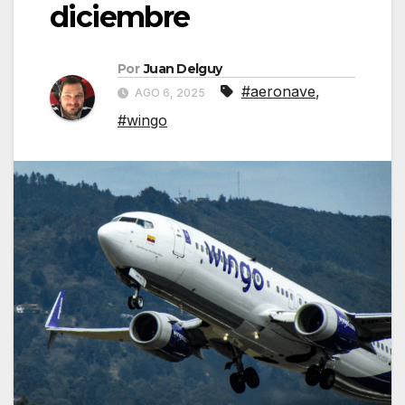
diciembre
Por
Juan Delguy
#aeronave
,
AGO 6, 2025
#wingo