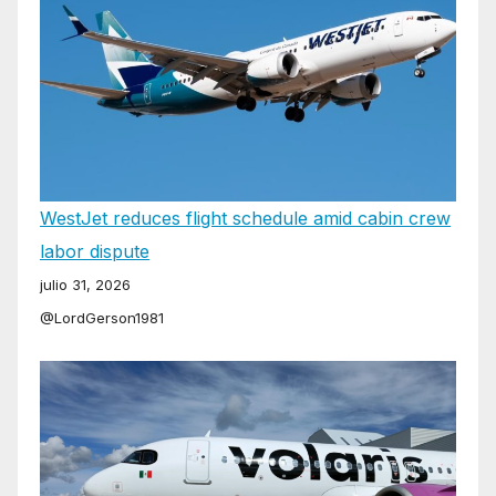
WestJet reduces flight schedule amid cabin crew
labor dispute
julio 31, 2026
@LordGerson1981