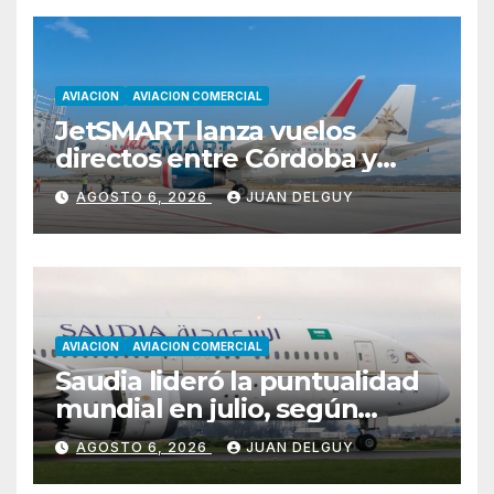
AVIACION
AVIACION COMERCIAL
JetSMART lanza vuelos
directos entre Córdoba y
Florianópolis
AGOSTO 6, 2026
JUAN DELGUY
AVIACION
AVIACION COMERCIAL
Saudia lideró la puntualidad
mundial en julio, según
Cirium
AGOSTO 6, 2026
JUAN DELGUY