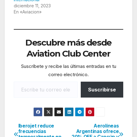
diciembre 11, 2023
En «Aviacion»
Descubre más desde
Aviation Club Center
Suscríbete y recibe las últimas entradas en tu
correo electrónico.
Escribe tu correo electrónico…
Suscribirse
Iberojet reduce
Aerolíneas
Navegación
frecuencias
Argentinas ofrece
temporalmente en
20% OFF a Cancún y