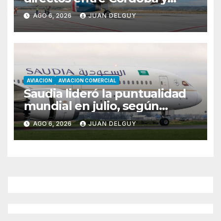
Florianópolis
AGO 6, 2026
JUAN DELGUY
AVIACION
AVIACION COMERCIAL
Saudia lideró la puntualidad
mundial en julio, según
Cirium
AGO 6, 2026
JUAN DELGUY