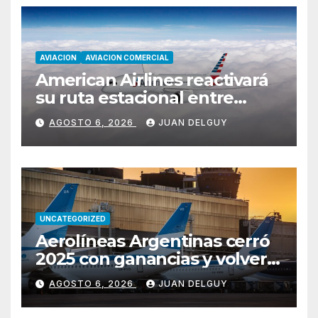
AVIACION
AVIACION COMERCIAL
American Airlines reactivará
su ruta estacional entre
Miami y Montevideo con
AGOSTO 6, 2026
JUAN DELGUY
vuelos diarios
UNCATEGORIZED
Aerolíneas Argentinas cerró
2025 con ganancias y volverá
a pagar impuesto a las
AGOSTO 6, 2026
JUAN DELGUY
ganancias