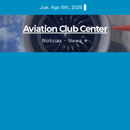
Saltar
Jue. Ago 6th, 2026
al
contenido
Aviation Club Center
Noticias - News ✈