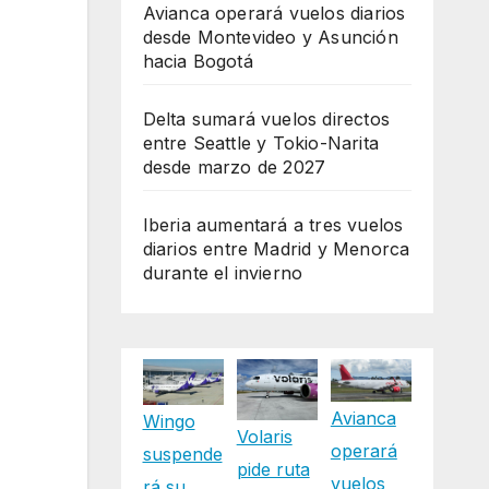
Avianca operará vuelos diarios
desde Montevideo y Asunción
hacia Bogotá
Delta sumará vuelos directos
entre Seattle y Tokio-Narita
desde marzo de 2027
Iberia aumentará a tres vuelos
diarios entre Madrid y Menorca
durante el invierno
Avianca
Wingo
Volaris
operará
suspende
pide ruta
vuelos
rá su