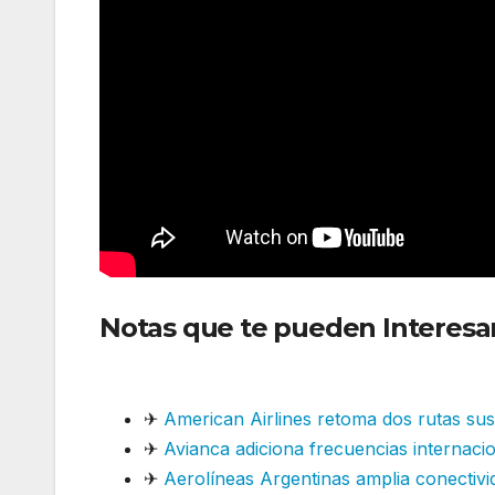
Notas que te pueden Interesar
internacionales en diciembre
✈
American Airlines retoma dos rutas su
✈
Avianca adiciona frecuencias internaci
✈
Aerolíneas Argentinas amplia conectivi