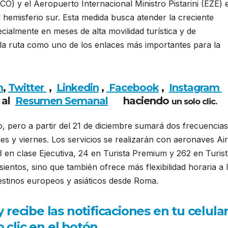
O) y el Aeropuerto Internacional Ministro Pistarini (EZE) 
 hemisferio sur. Esta medida busca atender la creciente
ecialmente en meses de alta movilidad turística y de
 la ruta como uno de los enlaces más importantes para la
m
,
Twitter
,
Linkedin
,
Facebook
,
Insta
gram
 al
Resumen Semanal
haciendo
un solo clic.
o, pero a partir del 21 de diciembre sumará dos frecuencias
les y viernes. Los servicios se realizarán con aeronaves Ai
 en clase Ejecutiva, 24 en Turista Premium y 262 en Turist
ientos, sino que también ofrece más flexibilidad horaria a 
estinos europeos y asiáticos desde Roma.
ecibe las notificaciones en tu celula
 clic en el botón.