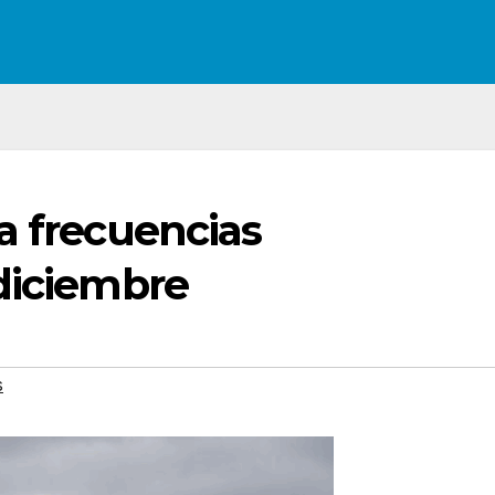
a frecuencias
 diciembre
s