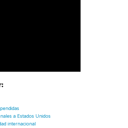
:
ITA Airways adiciona frecuencias
spendidas
onales a Estados Unidos
dad internacional