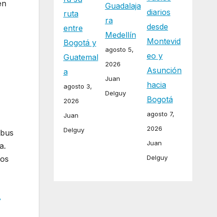
en
Guadalaja
diarios
ruta
ra
desde
entre
Medellín
Montevid
Bogotá y
agosto 5,
eo y
Guatemal
2026
Asunción
a
Juan
hacia
agosto 3,
Delguy
Bogotá
2026
agosto 7,
Juan
2026
Delguy
rbus
Juan
a.
Delguy
los
r