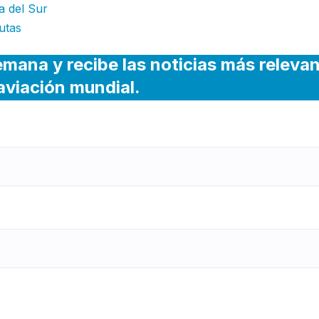
a del Sur
utas
emana y recibe las noticias más releva
 aviación mundial.