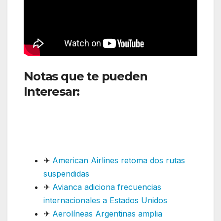
Notas que te pueden
Interesar:
SKY y Air Canada
fortalecen la conectividad
entre Sudamérica y
Norteamérica
✈
American Airlines retoma dos rutas
suspendidas
✈
Avianca adiciona frecuencias
internacionales a Estados Unidos
✈
Aerolíneas Argentinas amplia