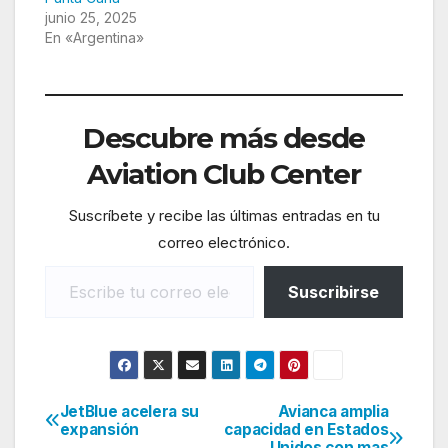
junio 25, 2025
En «Argentina»
Descubre más desde
Aviation Club Center
Suscríbete y recibe las últimas entradas en tu
correo electrónico.
Escribe tu correo electrónico…
Suscribirse
JetBlue acelera su
Avianca amplia
Navegación
expansión
capacidad en Estados
Unidos con mas