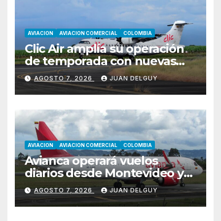
AVIACION
AVIACION COMERCIAL
COLOMBIA
Clic Air amplía su operación
de temporada con nuevas
rutas hacia Cartagena y Tolú
AGOSTO 7, 2026
JUAN DELGUY
AVIACION
AVIACION COMERCIAL
COLOMBIA
Avianca operará vuelos
diarios desde Montevideo y
Asunción hacia Bogotá
AGOSTO 7, 2026
JUAN DELGUY