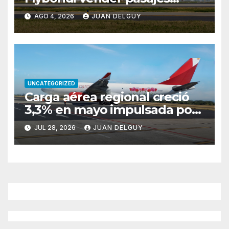
entre Buenos Aires y Río de
AGO 4, 2026
JUAN DELGUY
Janeiro tras reiteradas
cancelaciones
UNCATEGORIZED
Carga aérea regional creció
3,3% en mayo impulsada por
Brasil y Colombia
JUL 28, 2026
JUAN DELGUY