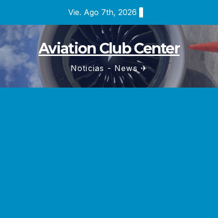
Saltar
Vie. Ago 7th, 2026
al
contenido
Aviation Club Center
Noticias - News ✈