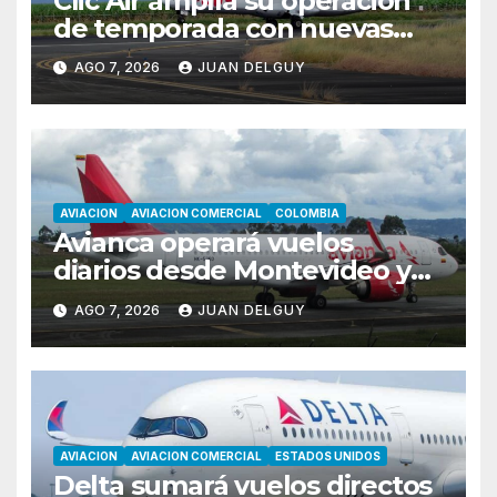
Clic Air amplía su operación
de temporada con nuevas
rutas hacia Cartagena y Tolú
AGO 7, 2026
JUAN DELGUY
AVIACION
AVIACION COMERCIAL
COLOMBIA
Avianca operará vuelos
diarios desde Montevideo y
Asunción hacia Bogotá
AGO 7, 2026
JUAN DELGUY
AVIACION
AVIACION COMERCIAL
ESTADOS UNIDOS
Delta sumará vuelos directos