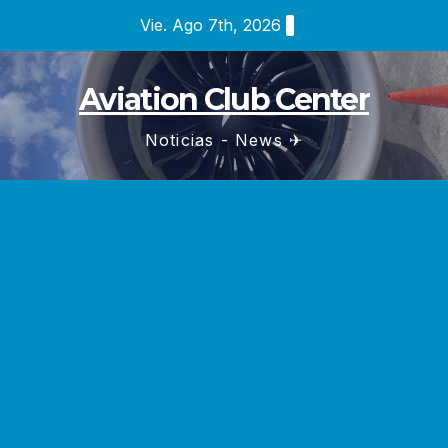
Saltar
Vie. Ago 7th, 2026
al
contenido
Aviation Club Center
Noticias - News ✈