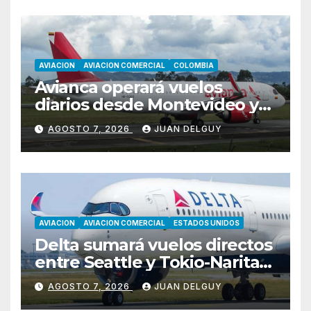
AVIACION
AVIACION COMERCIAL
COLOMBIA
Avianca operará vuelos
diarios desde Montevideo y
Asunción hacia Bogotá
AGOSTO 7, 2026
JUAN DELGUY
AVIACION
AVIACION COMERCIAL
ESTADOS UNIDOS
Delta sumará vuelos directos
entre Seattle y Tokio-Narita
desde marzo de 2027
AGOSTO 7, 2026
JUAN DELGUY