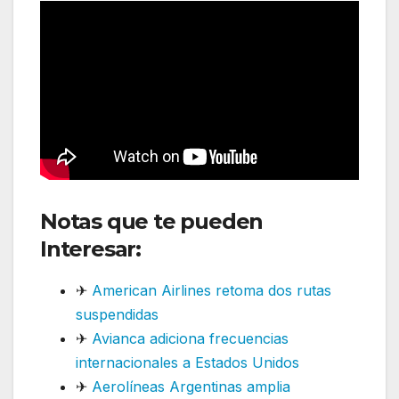
Notas que te pueden
Interesar:
✈
American Airlines retoma dos rutas
suspendidas
✈
Avianca adiciona frecuencias
internacionales a Estados Unidos
✈
Aerolíneas Argentinas amplia