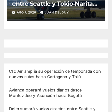
entre Seattle y Tokio-Narita
desde marzo de 2027
AGO 7, 2026
JUAN DELGUY
Clic Air amplía su operación de temporada con
nuevas rutas hacia Cartagena y Tolú
Avianca operará vuelos diarios desde
Montevideo y Asunción hacia Bogotá
Delta sumará vuelos directos entre Seattle y