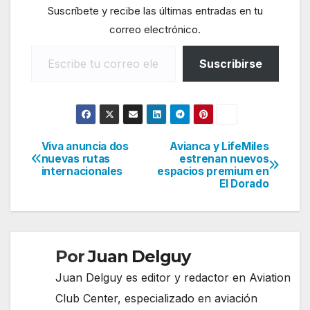
Suscríbete y recibe las últimas entradas en tu
correo electrónico.
Escribe tu correo electrónico…
Suscribirse
Viva anuncia dos
Avianca y LifeMiles
Navegación
nuevas rutas
estrenan nuevos
internacionales
espacios premium en
de
El Dorado
entradas
Por
Juan Delguy
Juan Delguy es editor y redactor en Aviation
Club Center, especializado en aviación