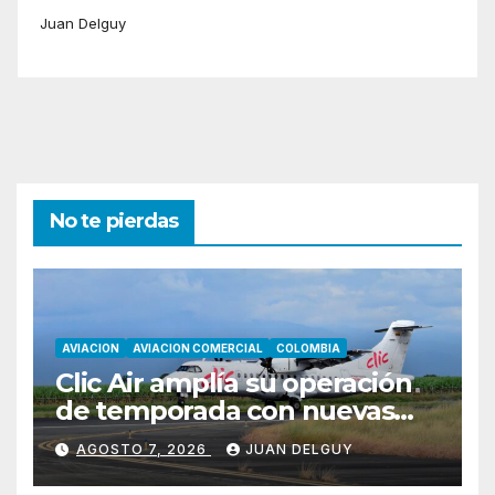
Juan Delguy
No te pierdas
AVIACION
AVIACION COMERCIAL
COLOMBIA
Clic Air amplía su operación
de temporada con nuevas
rutas hacia Cartagena y Tolú
AGOSTO 7, 2026
JUAN DELGUY