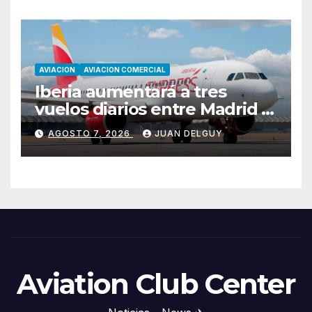
AVIACION
AVIACION COMERCIAL
Iberia aumentará a tres
vuelos diarios entre Madrid y
Menorca durante el invierno
AGOSTO 7, 2026
JUAN DELGUY
Aviation Club Center