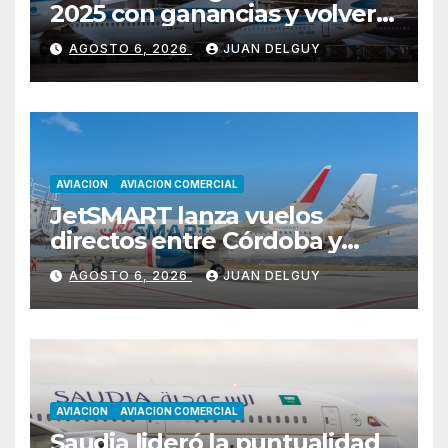
2025 con ganancias y volverá
a pagar impuesto a las
AGOSTO 6, 2026
JUAN DELGUY
ganancias
AVIACION
AVIACION COMERCIAL
JetSMART lanza vuelos
directos entre Córdoba y
Florianópolis
AGOSTO 6, 2026
JUAN DELGUY
AVIACION
AVIACION COMERCIAL
Saudia lideró la puntualidad