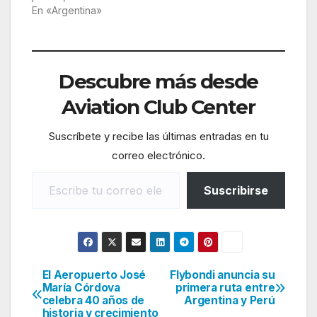
En «Argentina»
Descubre más desde
Aviation Club Center
Suscríbete y recibe las últimas entradas en tu
correo electrónico.
Escribe tu correo electrónico…
Suscribirse
El Aeropuerto José
Flybondi anuncia su
Navegación
María Córdova
primera ruta entre
celebra 40 años de
Argentina y Perú
de
historia y crecimiento