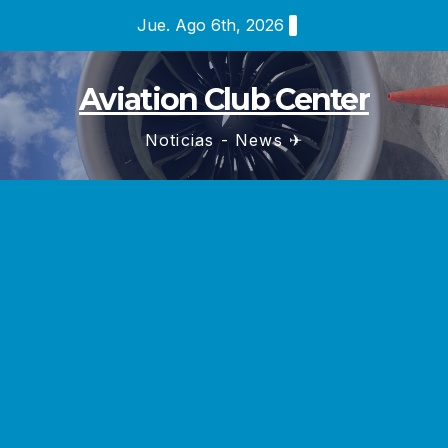
Saltar
Jue. Ago 6th, 2026
al
contenido
Aviation Club Center
Noticias - News ✈