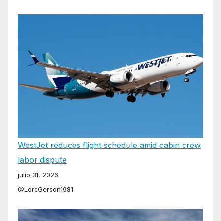
WestJet reduces flight schedule amid cabin crew
labor dispute
julio 31, 2026
@LordGerson1981