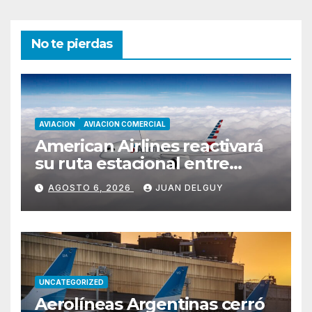
No te pierdas
AVIACION
AVIACION COMERCIAL
American Airlines reactivará
su ruta estacional entre
Miami y Montevideo con
AGOSTO 6, 2026
JUAN DELGUY
vuelos diarios
UNCATEGORIZED
Aerolíneas Argentinas cerró