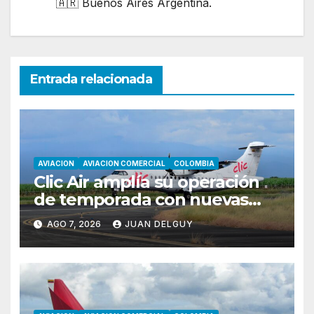
🇦🇷 Buenos Aires Argentina.
Entrada relacionada
AVIACION
AVIACION COMERCIAL
COLOMBIA
Clic Air amplía su operación
de temporada con nuevas
rutas hacia Cartagena y Tolú
AGO 7, 2026
JUAN DELGUY