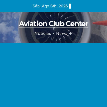
Saltar
Sáb. Ago 8th, 2026
al
contenido
Aviation Club Center
Noticias - News ✈