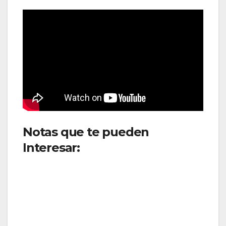
Notas que te pueden
Interesar:
Spirit Airlines
avanza en su reestructuración
con financiamiento de USD
475 millones y acuerdo con
AerCap