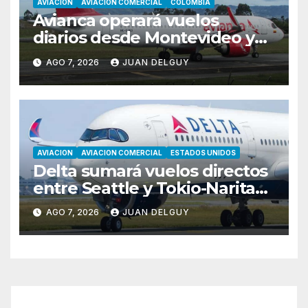
AVIACION
AVIACION COMERCIAL
COLOMBIA
Avianca operará vuelos
diarios desde Montevideo y
Asunción hacia Bogotá
AGO 7, 2026
JUAN DELGUY
AVIACION
AVIACION COMERCIAL
ESTADOS UNIDOS
Delta sumará vuelos directos
entre Seattle y Tokio-Narita
desde marzo de 2027
AGO 7, 2026
JUAN DELGUY