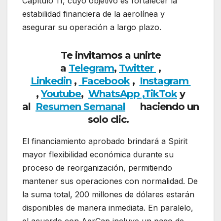
Capítulo 11, cuyo objetivo es fortalecer la
estabilidad financiera de la aerolínea y
asegurar su operación a largo plazo.
Te invitamos a unirte
a
Telegram
,
Twitter
,
Linkedin
,
Facebook
,
Insta
gram
,
Youtube
,
WhatsApp ,
TikTok
y
al
Resumen Semanal
haciendo
un
solo clic.
El financiamiento aprobado brindará a Spirit
mayor flexibilidad económica durante su
proceso de reorganización, permitiendo
mantener sus operaciones con normalidad. De
la suma total, 200 millones de dólares estarán
disponibles de manera inmediata. En paralelo,