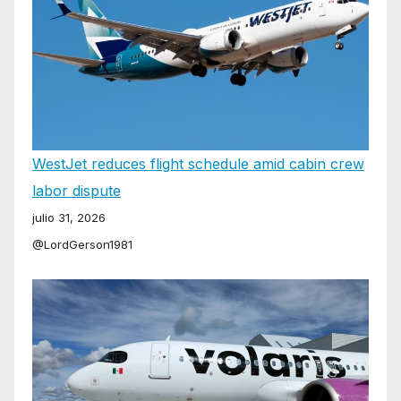
WestJet reduces flight schedule amid cabin crew
labor dispute
julio 31, 2026
@LordGerson1981