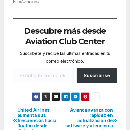
En «Aviacion»
Descubre más desde
Aviation Club Center
Suscríbete y recibe las últimas entradas en tu
correo electrónico.
Escribe tu correo electrónico…
Suscribirse
United Airlines
Avianca avanza con
Navegación
aumenta sus
rapidez en
frecuencias hacia
actualización de
de
Roatán desde
software y atención a