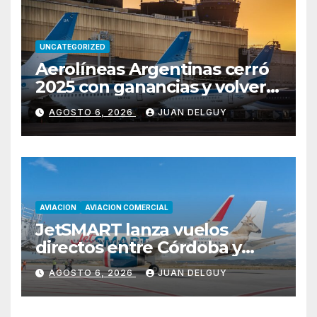
UNCATEGORIZED
Aerolíneas Argentinas cerró
2025 con ganancias y volverá
a pagar impuesto a las
AGOSTO 6, 2026
JUAN DELGUY
ganancias
AVIACION
AVIACION COMERCIAL
JetSMART lanza vuelos
directos entre Córdoba y
Florianópolis
AGOSTO 6, 2026
JUAN DELGUY