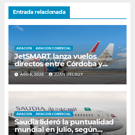
Entrada relacionada
AVIACION
AVIACION COMERCIAL
JetSMART lanza vuelos
directos entre Córdoba y
Florianópolis
AGO 6, 2026
JUAN DELGUY
AVIACION
AVIACION COMERCIAL
Saudia lideró la puntualidad
mundial en julio, según