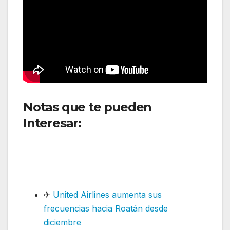
Notas que te pueden
Interesar:
Viva normaliza sus
operaciones tras completar
actualización de software en
flota A320
✈
United Airlines aumenta sus
frecuencias hacia Roatán desde
diciembre