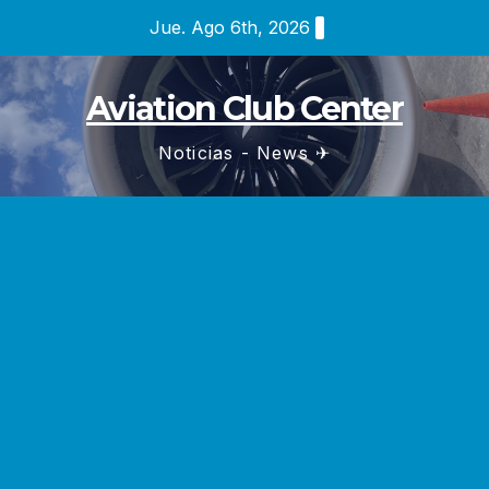
Saltar
Jue. Ago 6th, 2026
al
contenido
Aviation Club Center
Noticias - News ✈