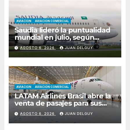
AVIACION
AVIACION COMERCIAL
Saudia lideró la puntualidad
mundial en julio, según
Cirium
AGOSTO 6, 2026
JUAN DELGUY
AVIACION
AVIACION COMERCIAL
LATAM Airlines Brasil abre la
venta de pasajes para sus
nuevos Embraer E195-E2 y
AGOSTO 6, 2026
JUAN DELGUY
anuncia la expansión de su
red