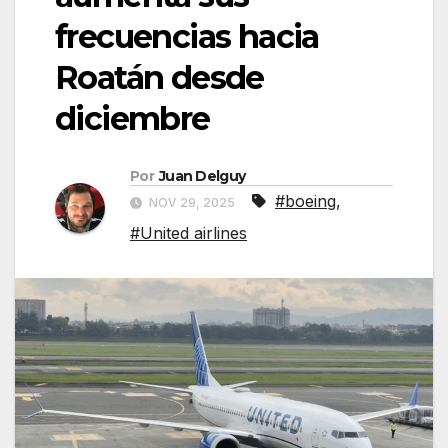
frecuencias hacia
Roatán desde
diciembre
Por
Juan Delguy
#boeing
,
NOV 29, 2025
#United airlines