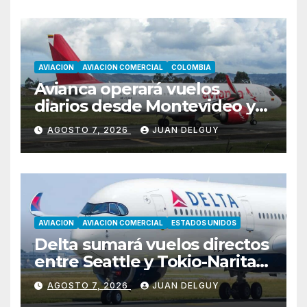
AVIACION
AVIACION COMERCIAL
COLOMBIA
Avianca operará vuelos
diarios desde Montevideo y
Asunción hacia Bogotá
AGOSTO 7, 2026
JUAN DELGUY
AVIACION
AVIACION COMERCIAL
ESTADOS UNIDOS
Delta sumará vuelos directos
entre Seattle y Tokio-Narita
desde marzo de 2027
AGOSTO 7, 2026
JUAN DELGUY