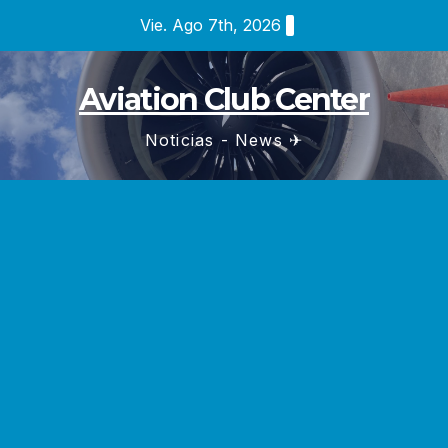
Saltar
Vie. Ago 7th, 2026
al
contenido
Aviation Club Center
Noticias - News ✈