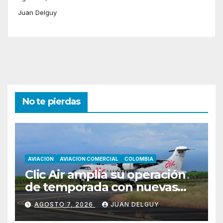
Juan Delguy
No te pierdas
AVIACION
AVIACION COMERCIAL
COLOMBIA
Clic Air amplía su operación
de temporada con nuevas
rutas hacia Cartagena y Tolú
AGOSTO 7, 2026
JUAN DELGUY