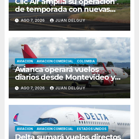
Clic Air amplía su operación
de temporada con nuevas
rutas hacia Cartagena y Tolú
AGO 7, 2026
JUAN DELGUY
AVIACION
AVIACION COMERCIAL
COLOMBIA
Avianca operará vuelos
diarios desde Montevideo y
Asunción hacia Bogotá
AGO 7, 2026
JUAN DELGUY
AVIACION
AVIACION COMERCIAL
ESTADOS UNIDOS
Delta sumará vuelos directos