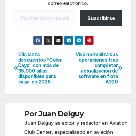
correo electrónico.
Escribe tu correo electrónico…
Suscribirse
Clic lanza
Viva normaliza sus
Navegación
descuentos “Color
operaciones tras
Days” con más de
completar
de
35.000 sillas
actualización de
disponibles para
software en flota
entradas
viajar en 2026
A320
Por
Juan Delguy
Juan Delguy es editor y redactor en Aviation
Club Center, especializado en aviación