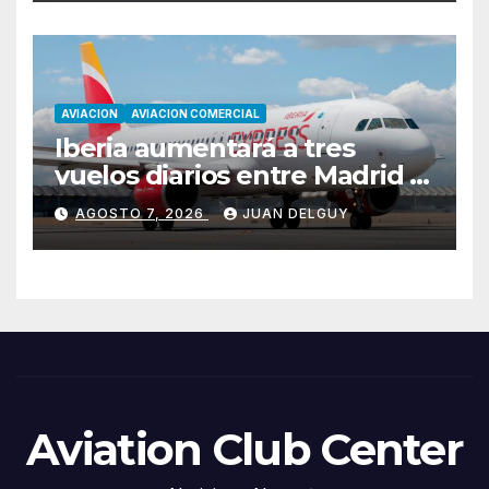
AVIACION
AVIACION COMERCIAL
Iberia aumentará a tres
vuelos diarios entre Madrid y
Menorca durante el invierno
AGOSTO 7, 2026
JUAN DELGUY
Aviation Club Center