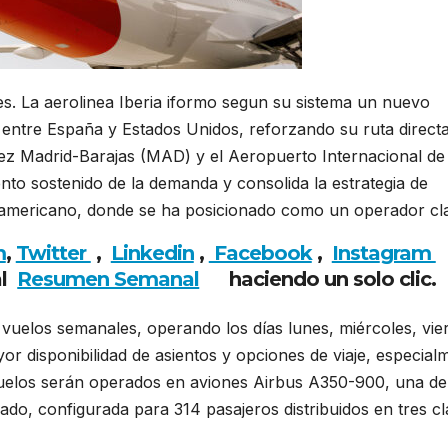
es. La aerolinea Iberia iformo segun su sistema un nuevo
 entre España y Estados Unidos, reforzando su ruta direct
ez Madrid-Barajas (MAD) y el Aeropuerto Internacional de
to sostenido de la demanda y consolida la estrategia de
eamericano, donde se ha posicionado como un operador cl
m
,
Twitter
,
Linkedin
,
Facebook
,
Insta
gram
al
Resumen Semanal
haciendo
un solo clic.
ro vuelos semanales, operando los días lunes, miércoles, vie
r disponibilidad de asientos y opciones de viaje, especial
 vuelos serán operados en aviones Airbus A350-900, una de
do, configurada para 314 pasajeros distribuidos en tres cl