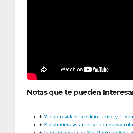
Notas que te pueden Interesar
internacionales
✈
Wingo revela su destino oculto y lo su
✈
British Airways anuncia una nueva ruta 
✈
Iberia inaugura en São Paulo su Espacio