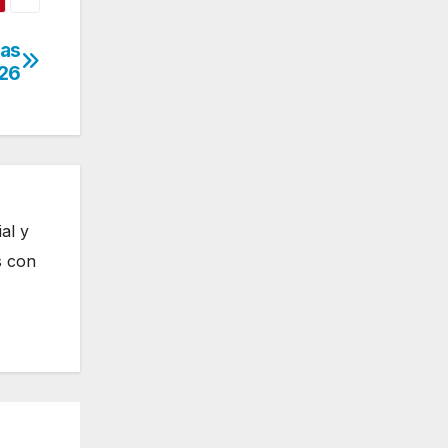
tas
026
al y
s con