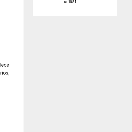
on1981
r
alece
rios,