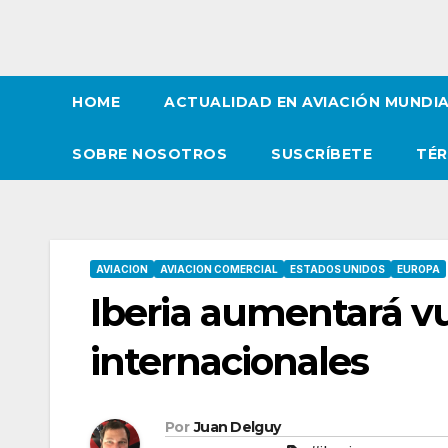
HOME
ACTUALIDAD EN AVIACIÓN MUNDI
SOBRE NOSOTROS
SUSCRÍBETE
TÉR
AVIACION
AVIACION COMERCIAL
ESTADOS UNIDOS
EUROPA
Iberia aumentará vu
internacionales
Por
Juan Delguy