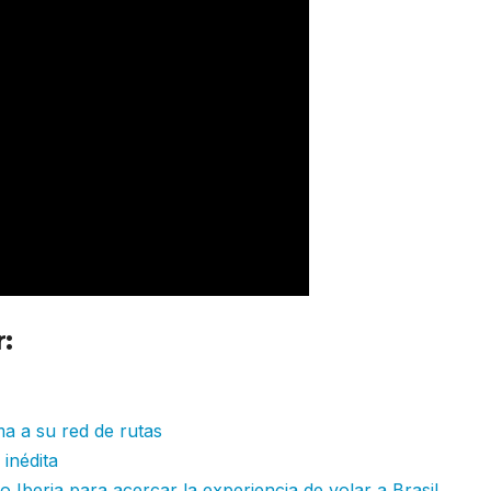
:
Iberia aumentará vuelos directos
ma a su red de rutas
inédita
 Iberia para acercar la experiencia de volar a Brasil