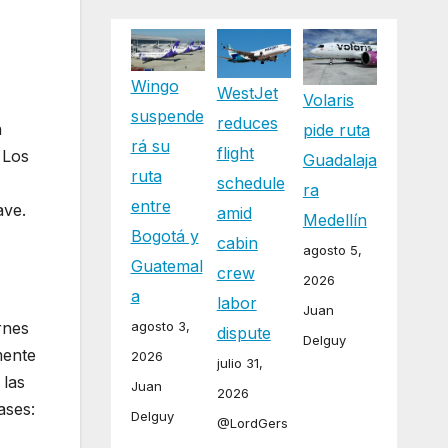
Wingo
WestJet
Volaris
suspende
reduces
a
pide ruta
rá su
flight
 Los
Guadalaja
ruta
schedule
ra
entre
ave.
amid
Medellín
Bogotá y
cabin
agosto 5,
Guatemal
crew
2026
a
labor
Juan
rnes
agosto 3,
dispute
Delguy
mente
2026
julio 31,
 las
Juan
2026
ases:
Delguy
@LordGers