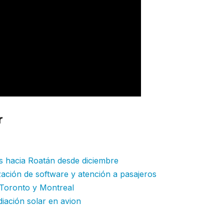
r
: American Airlines suma más capaci
as hacia Roatán desde diciembre
ación de software y atención a pasajeros
 Toronto y Montreal
diación solar en avion