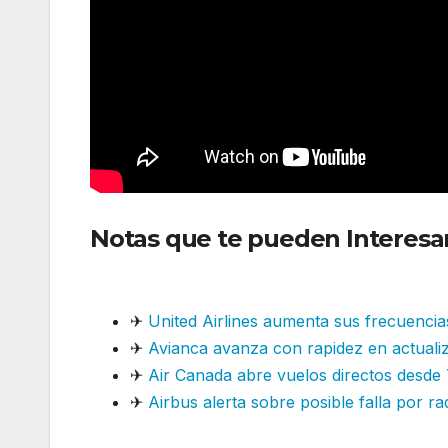
Notas que te pueden Interesa
entre Miami y Roatán en 2026
✈
United Airlines aumenta sus frecuenci
✈
Avianca avanza con rapidez en actualiz
✈
Air Canada abre vuelos directos desde
✈
Airbus alerta sobre posible falla por ra