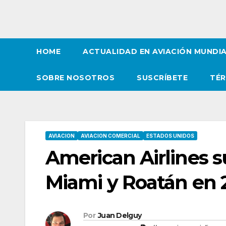
HOME
ACTUALIDAD EN AVIACIÓN MUNDI
SOBRE NOSOTROS
SUSCRÍBETE
TÉR
AVIACION
AVIACION COMERCIAL
ESTADOS UNIDOS
American Airlines 
Miami y Roatán en 
Por
Juan Delguy