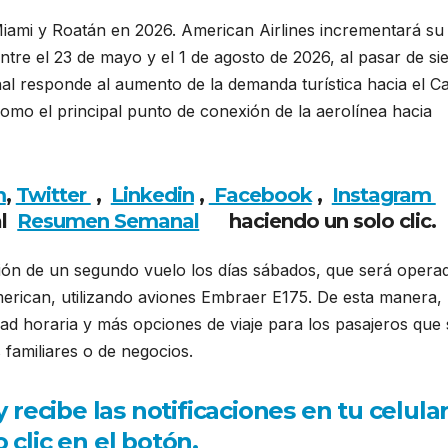
iami y Roatán en 2026. American Airlines incrementará su
tre el 23 de mayo y el 1 de agosto de 2026, al pasar de sie
al responde al aumento de la demanda turística hacia el Ca
omo el principal punto de conexión de la aerolínea hacia
m
,
Twitter
,
Linkedin
,
Facebook
,
Insta
gram
al
Resumen Semanal
haciendo
un solo clic.
ión de un segundo vuelo los días sábados, que será opera
merican, utilizando aviones Embraer E175. De esta manera,
dad horaria y más opciones de viaje para los pasajeros que 
familiares o de negocios.
ecibe las notificaciones en tu celula
 clic en el botón.