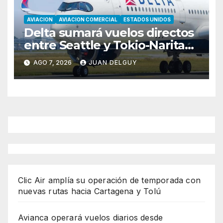
AVIACION
AVIACION COMERCIAL
ESTADOS UNIDOS
Delta sumará vuelos directos
entre Seattle y Tokio-Narita
desde marzo de 2027
AGO 7, 2026
JUAN DELGUY
Clic Air amplía su operación de temporada con
nuevas rutas hacia Cartagena y Tolú
Avianca operará vuelos diarios desde