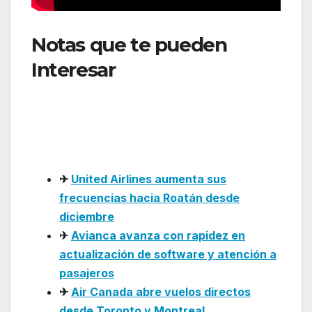
Notas que te pueden
Interesar
: Avianca ajusta
su tarifa Light e incluye
equipaje de mano en
vuelos internacionales
✈
United Airlines aumenta sus
frecuencias hacia Roatán desde
diciembre
✈
Avianca avanza con rapidez en
actualización de software y atención a
pasajeros
✈
Air Canada abre vuelos directos
desde Toronto y Montreal