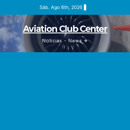
Saltar
Sáb. Ago 8th, 2026
al
contenido
Aviation Club Center
Noticias - News ✈