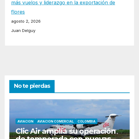
más vuelos y liderazgo en la exportación de
flores
agosto 2, 2026
Juan Delguy
No te pierdas
AVIACION
AVIACION COMERCIAL
COLOMBIA
Clic Air amplía su operación
de temporada con nuevas