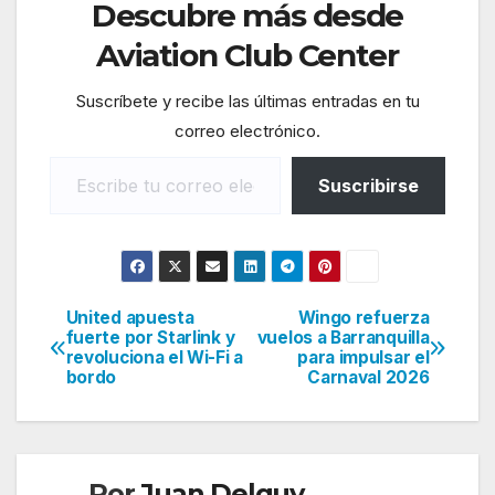
Descubre más desde
Aviation Club Center
Suscríbete y recibe las últimas entradas en tu
correo electrónico.
Escribe tu correo electrónico…
Suscribirse
United apuesta
Wingo refuerza
Navegación
fuerte por Starlink y
vuelos a Barranquilla
revoluciona el Wi-Fi a
para impulsar el
de
bordo
Carnaval 2026
entradas
Por
Juan Delguy