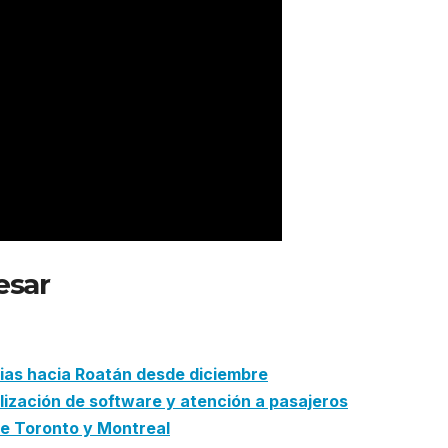
esar
:
Wingo refuerza vuelos a
el Carnaval 2026
cias hacia Roatán desde diciembre
ización de software y atención a pasajeros
de Toronto y Montreal