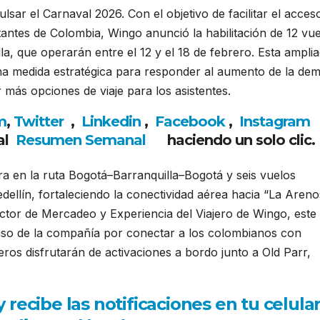
ulsar el Carnaval 2026.
Con el objetivo de facilitar el acces
antes de Colombia, Wingo anunció la habilitación de 12 vu
la, que operarán entre el 12 y el 18 de febrero. Esta ampli
 una medida estratégica para responder al aumento de la de
 más opciones de viaje para los asistentes.
m
,
Twitter
,
Linkedin
,
Facebook
,
Insta
gram
al
Resumen Semanal
haciendo un solo clic.
tra en la ruta Bogotá–Barranquilla–Bogotá y seis vuelos
dellín, fortaleciendo la conectividad aérea hacia “La Aren
ctor de Mercadeo y Experiencia del Viajero de Wingo, este
so de la compañía por conectar a los colombianos con
eros disfrutarán de activaciones a bordo junto a Old Parr,
ecibe las notificaciones en tu celula