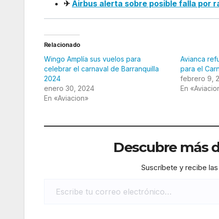
✈
Airbus alerta sobre posible falla por 
Relacionado
Wingo Amplía sus vuelos para
Avianca ref
celebrar el carnaval de Barranquilla
para el Car
2024
febrero 9, 
enero 30, 2024
En «Aviacio
En «Aviacion»
Descubre más de
Suscríbete y recibe las
Escribe tu correo electrónico…