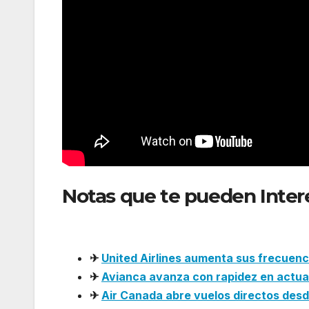
Notas que te pueden Inter
Barranquilla para impulsar 
✈
United Airlines aumenta sus frecuen
✈
Avianca avanza con rapidez en actual
✈
Air Canada abre vuelos directos des