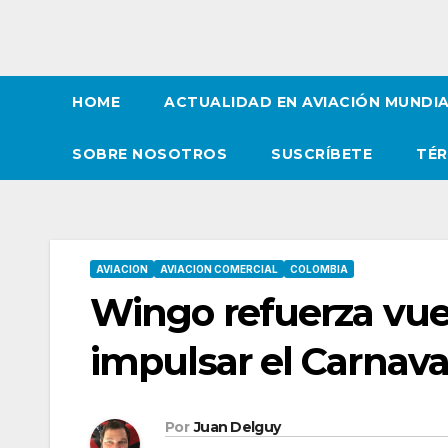
HOME
ACTUALIDAD EN AVIACIÓN MUNDI
SOBRE NOSOTROS
SUSCRÍBETE
TÉR
AVIACION
AVIACION COMERCIAL
COLOMBIA
Wingo refuerza vuel
impulsar el Carnava
Por
Juan Delguy