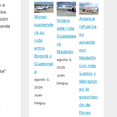
o a
elos
Wingo
Avianca
ación
Volaris
suspende
manda
refuerza
pide ruta
rá su
su
Guadalaja
ruta
apuesta
ra
entre
por
Medellín
Bogotá y
Medellín
agosto 5,
Guatemal
con más
2026
osa”
a
vuelos y
Juan
agosto 3,
liderazgo
Delguy
2026
en la
Juan
exportaci
Delguy
ón de
r
flores