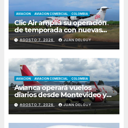
AVIACION
AVIACION COMERCIAL
COLOMBIA
Clic Air amplía su operación
de temporada con nuevas
rutas hacia Cartagena y Tolú
AGOSTO 7, 2026
JUAN DELGUY
AVIACION
AVIACION COMERCIAL
COLOMBIA
Avianca operará vuelos
diarios desde Montevideo y
Asunción hacia Bogotá
AGOSTO 7, 2026
JUAN DELGUY