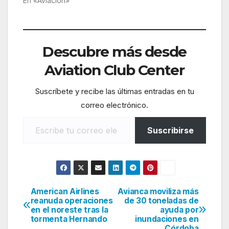
En «Aviacion»
Descubre más desde
Aviation Club Center
Suscríbete y recibe las últimas entradas en tu
correo electrónico.
Escribe tu correo electrónico…
Suscribirse
American Airlines
Avianca moviliza más
Navegación
reanuda operaciones
de 30 toneladas de
en el noreste tras la
ayuda por
de
tormenta Hernando
inundaciones en
Córdoba