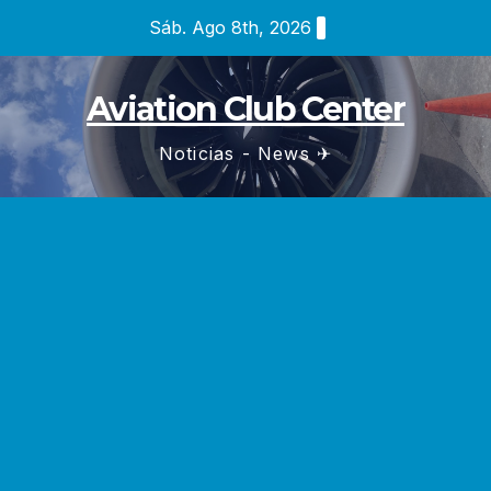
Saltar
Sáb. Ago 8th, 2026
al
contenido
Aviation Club Center
Noticias - News ✈