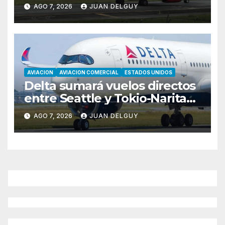
Asunción hacia Bogotá
AGO 7, 2026
JUAN DELGUY
AVIACION
AVIACION COMERCIAL
ESTADOS UNIDOS
Delta sumará vuelos directos
entre Seattle y Tokio-Narita
desde marzo de 2027
AGO 7, 2026
JUAN DELGUY