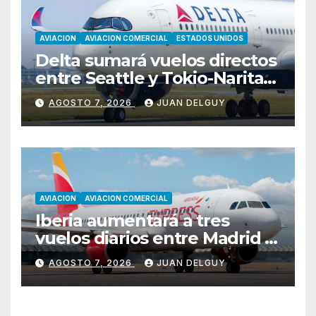
AVIACION
AVIACION COMERCIAL
ESTADOS UNIDOS
Delta sumará vuelos directos
entre Seattle y Tokio-Narita
desde marzo de 2027
AGOSTO 7, 2026
JUAN DELGUY
AVIACION
AVIACION COMERCIAL
Iberia aumentará a tres
vuelos diarios entre Madrid y
Menorca durante el invierno
AGOSTO 7, 2026
JUAN DELGUY