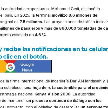
 la autoridad aeroportuaria,
Mohamud Gedi
, destacó la
l país. En 2025, la terminal
movilizó 8.6 millones de
original de
7.5 millones
. Las proyecciones de tráfico indica
millones de pasajeros y más de 860,000 toneladas de c
imiento estimada en
4.6 %
.
ecibe las notificaciones en tu celula
 clic en el botón.
de la firma internacional de ingeniería
Dar Al‑Handasah
y, 
ca establecer
una hoja de ruta sostenible para el crecimi
 estrategia nacional
Kenya Vision 2030
. La autoridad
o de mantener
un proceso continuo de diálogo con los
el proyecto, con el objetivo de desarrollar
un aeropuert