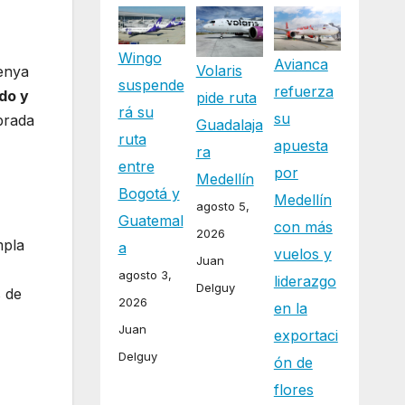
Wingo
Avianca
Volaris
enya
suspende
refuerza
do y
pide ruta
rá su
su
ebrada
Guadalaja
ruta
apuesta
ra
entre
por
Medellín
Bogotá y
Medellín
agosto 5,
Guatemal
con más
2026
mpla
a
vuelos y
Juan
agosto 3,
liderazgo
Delguy
s de
2026
en la
Juan
exportaci
Delguy
ón de
flores