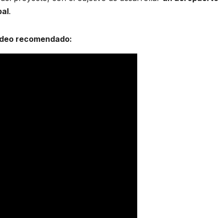
bal
.
ideo recomendado: