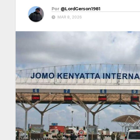
Por
@LordGerson1981
MAR 8, 2026