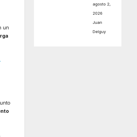
agosto 2,
2026
Juan
n un
Delguy
arga
r
junto
ento
o