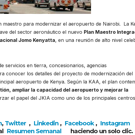
an maestro para modernizar el aeropuerto de Nairobi. La
K
ave del sector aeronáutico el nuevo
Plan Maestro Integra
rnacional Jomo Kenyatta
, en una reunión de alto nivel cel
e servicios en tierra, concesionarios, agencias
ra conocer los detalles del proyecto de modernización del
incipal aeropuerto de
Kenya
. Según la KAA, el plan conte
ión, ampliar la capacidad del aeropuerto y mejorar la
rzar el papel del JKIA como uno de los principales centro
m
,
Twitter
,
Linkedin
,
Facebook
,
Insta
gram
al
Resumen Semanal
haciendo un solo clic.