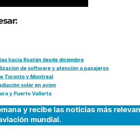
esar:
Autoridad aeroportuaria de
ro para modernizar el aeropuerto
cias hacia Roatán desde diciembre
ización de software y atención a pasajeros
de Toronto y Montreal
radiación solar en avion
ra y Puerto Vallarta
emana y recibe las noticias más releva
 aviación mundial.