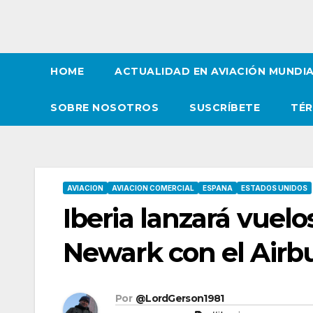
HOME
ACTUALIDAD EN AVIACIÓN MUNDI
SOBRE NOSOTROS
SUSCRÍBETE
TÉR
AVIACION
AVIACION COMERCIAL
ESPANA
ESTADOS UNIDOS
Iberia lanzará vuelo
Newark con el Airb
Por
@LordGerson1981