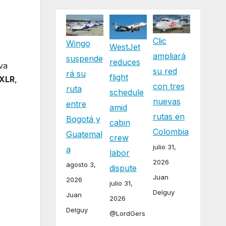
Clic
Wingo
WestJet
ampliará
suspende
reduces
va
su red
rá su
flight
1XLR
,
con tres
ruta
schedule
nuevas
entre
amid
rutas en
Bogotá y
cabin
Colombia
Guatemal
crew
julio 31,
a
labor
2026
agosto 3,
dispute
Juan
2026
julio 31,
Delguy
Juan
2026
Delguy
@LordGers