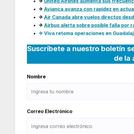
✈
United Airlines aumenta sus frecuen
✈
Avianca avanza con rapidez en actual
✈
Air Canada abre vuelos directos des
✈
Airbus alerta sobre posible falla por 
✈ Viva retoma operaciones en Guadalaja
Suscríbete a nuestro boletín s
de la
Nombre
Correo Electrónico