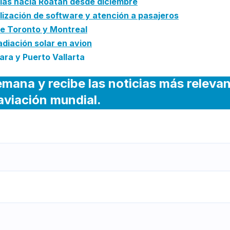
cias hacia Roatán desde diciembre
ización de software y atención a pasajeros
de Toronto y Montreal
radiación solar en avion
ra y Puerto Vallarta
emana y recibe las noticias más releva
 aviación mundial.