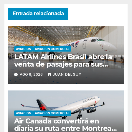
Entrada relacionada
AVIACION
AVIACION COMERCIAL
LATAM Airlines Brasil abre la
venta de pasajes para sus
nuevos Embraer E195-E2 y
AGO 6, 2026
JUAN DELGUY
anuncia la expansión de su
red
AVIACION
AVIACION COMERCIAL
Air Canada convertirá en
diaria su ruta entre Montreal