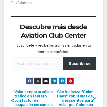
En «Aviacion»
Descubre más desde
Aviation Club Center
Suscríbete y recibe las últimas entradas en tu
correo electrónico.
Escribe tu correo electrónico…
Suscribirse
Volaris reporta sólido
Clic Air lanza “Color
Navegación
tráfico en febrero
Days” con 11 días de
con factor de
descuentos para
de
ocupación cercano al
volar por Colombia