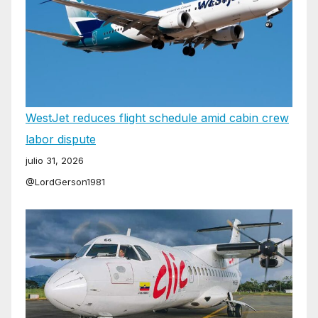
WestJet reduces flight schedule amid cabin crew
labor dispute
julio 31, 2026
@LordGerson1981