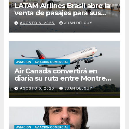
LATAM Airlines Brasil abre la
venta de pasajes para sus
nuevos Embraer E195-E2 y
AGOSTO 6, 2026
JUAN DELGUY
anuncia la expansión de su
red
AVIACION
AVIACION COMERCIAL
Air Canada convertirá en
diaria su ruta entre Montreal
y Ciudad de Guatemala
AGOSTO 6, 2026
JUAN DELGUY
desde octubre
AVIACION
AVIACION COMERCIAL