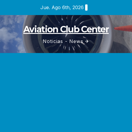
Saltar
Jue. Ago 6th, 2026
al
contenido
Aviation Club Center
Noticias - News ✈