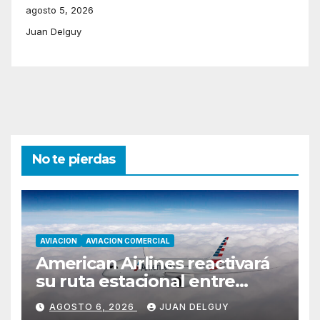
agosto 5, 2026
Juan Delguy
No te pierdas
AVIACION
AVIACION COMERCIAL
American Airlines reactivará
su ruta estacional entre
Miami y Montevideo con
AGOSTO 6, 2026
JUAN DELGUY
vuelos diarios