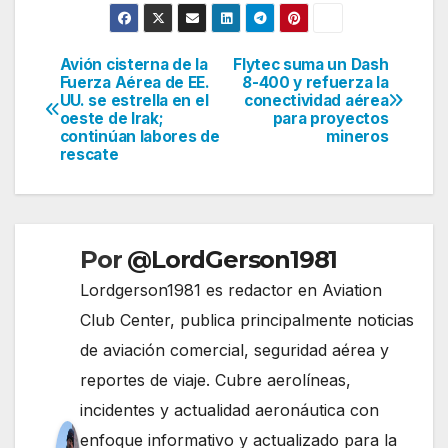
Avión cisterna de la
Flytec suma un Dash
Navegación
Fuerza Aérea de EE.
8-400 y refuerza la
UU. se estrella en el
conectividad aérea
de
oeste de Irak;
para proyectos
continúan labores de
mineros
entradas
rescate
Por
@LordGerson1981
Lordgerson1981 es redactor en Aviation
Club Center, publica principalmente noticias
de aviación comercial, seguridad aérea y
reportes de viaje. Cubre aerolíneas,
incidentes y actualidad aeronáutica con
enfoque informativo y actualizado para la