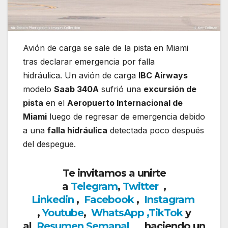
Avión de carga se sale de la pista en Miami
tras declarar emergencia por falla
hidráulica. Un avión de carga
IBC Airways
modelo
Saab 340A
sufrió una
excursión de
pista
en el
Aeropuerto Internacional de
Miami
luego de regresar de emergencia debido
a una
falla hidráulica
detectada poco después
del despegue.
Te invitamos a unirte
a
Telegram
,
Twitter
,
Linkedin
,
Facebook
,
Insta
gram
,
Youtube
,
WhatsApp
,
TikTok
y
al
Resumen Semanal
haciendo un