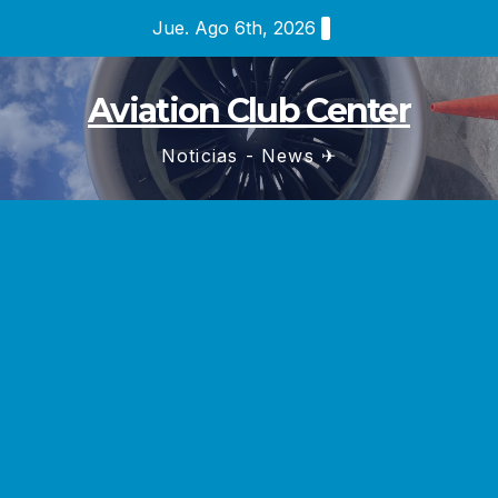
Saltar
Jue. Ago 6th, 2026
al
contenido
Aviation Club Center
Noticias - News ✈