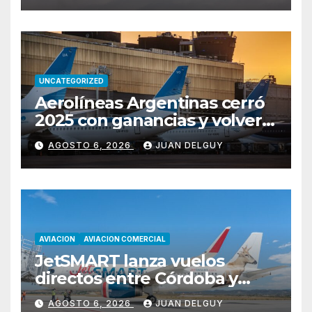
UNCATEGORIZED
Aerolíneas Argentinas cerró
2025 con ganancias y volverá
a pagar impuesto a las
AGOSTO 6, 2026
JUAN DELGUY
ganancias
AVIACION
AVIACION COMERCIAL
JetSMART lanza vuelos
directos entre Córdoba y
Florianópolis
AGOSTO 6, 2026
JUAN DELGUY