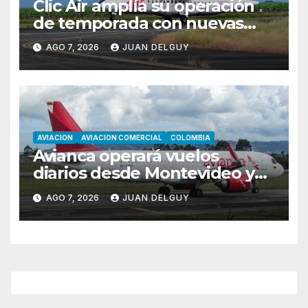
Clic Air amplía su operación
de temporada con nuevas
rutas hacia Cartagena y Tolú
AGO 7, 2026
JUAN DELGUY
AVIACION
AVIACION COMERCIAL
COLOMBIA
Avianca operará vuelos
diarios desde Montevideo y
Asunción hacia Bogotá
AGO 7, 2026
JUAN DELGUY