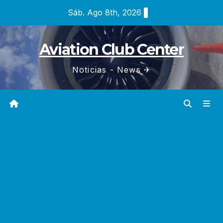
Saltar
Sáb. Ago 8th, 2026
al
contenido
Aviation Club Center
Noticias - News ✈