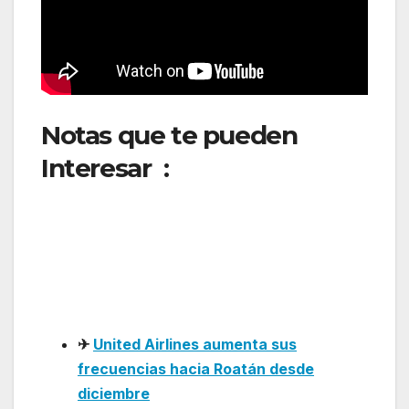
Notas que te pueden
Interesar :
SATENA
desarrolla cartas de
navegación para operar en
las zonas más complejas
de Colombia
✈
United Airlines aumenta sus
frecuencias hacia Roatán desde
diciembre