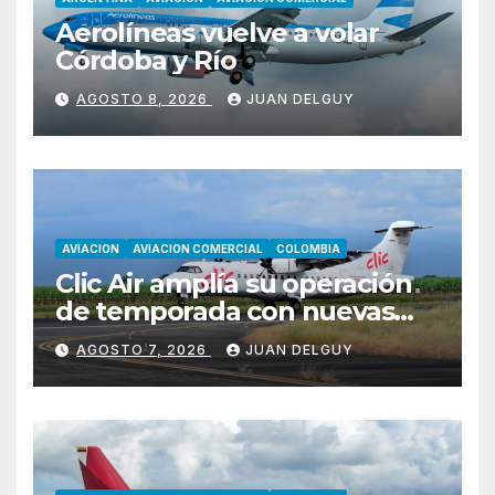
Aerolíneas vuelve a volar
Córdoba y Río
AGOSTO 8, 2026
JUAN DELGUY
AVIACION
AVIACION COMERCIAL
COLOMBIA
Clic Air amplía su operación
de temporada con nuevas
rutas hacia Cartagena y Tolú
AGOSTO 7, 2026
JUAN DELGUY