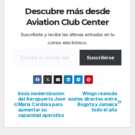
Descubre más desde
Aviation Club Center
Suscríbete y recibe las últimas entradas en tu
correo electrónico.
Escribe tu correo electrónico…
Suscribirse
Inicia modernización
Wingo reanuda
Navegación
del Aeropuerto José
vuelos directos entre
María Córdova para
Bogotá y Jamaica
de
aumentar su
todo el año
capacidad operativa
entradas