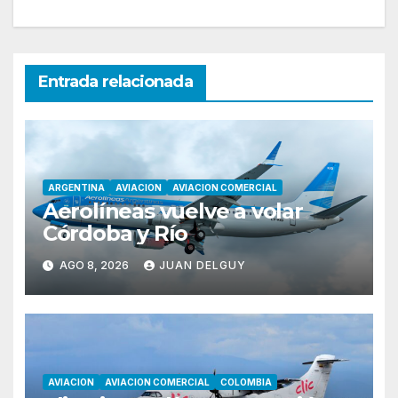
Entrada relacionada
ARGENTINA
AVIACION
AVIACION COMERCIAL
Aerolíneas vuelve a volar
Córdoba y Río
AGO 8, 2026
JUAN DELGUY
AVIACION
AVIACION COMERCIAL
COLOMBIA