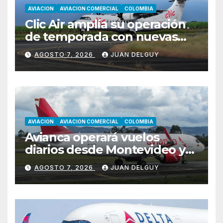
AVIACION
AVIACION COMERCIAL
COLOMBIA
Clic Air amplía su operación
de temporada con nuevas
rutas hacia Cartagena y Tolú
AGOSTO 7, 2026
JUAN DELGUY
AVIACION
AVIACION COMERCIAL
COLOMBIA
Avianca operará vuelos
diarios desde Montevideo y
Asunción hacia Bogotá
AGOSTO 7, 2026
JUAN DELGUY