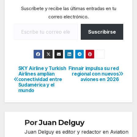
Suscríbete y recibe las últimas entradas en tu
correo electrónico.
Escribe tu correo electrónico…
Suscribirse
SKY Airline y Turkish
Finnair impulsa su red
Navegación
Airlines amplían
regional con nuevos
conectividad entre
aviones en 2026
de
Sudamérica y el
mundo
entradas
Por
Juan Delguy
Juan Delguy es editor y redactor en Aviation