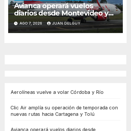
Avianca operará vuelos
diarios desde Montevideo y
Asunción hacia Bogotá
AGO 7, 2026
JUAN DELGUY
Aerolíneas vuelve a volar Córdoba y Río
Clic Air amplía su operación de temporada con
nuevas rutas hacia Cartagena y Tolú
Avianca operará vuelos diarios desde