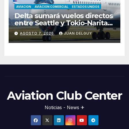
AVIACION
AVIACION COMERCIAL
ESTADOS UNIDOS
Delta sumará vuelos directos
entre Seattle y Tokio-Narita
desde marzo de 2027
AGOSTO 7, 2026
JUAN DELGUY
Aviation Club Center
Noticias - News ✈